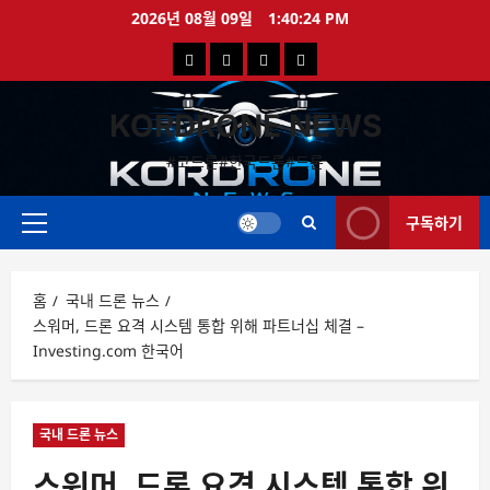
콘
2026년 08월 09일
1:40:24 PM
텐
국
해
드
드
츠
로
내
외
론
론
바
KORDRONE NEWS
드
드
영
특
로
론
론
상
가
#코드론#한국드론#드론
가
기
뉴
뉴
구독하기
스
스
주
메
뉴
홈
국내 드론 뉴스
스워머, 드론 요격 시스템 통합 위해 파트너십 체결 –
Investing.com 한국어
국내 드론 뉴스
스워머, 드론 요격 시스템 통합 위