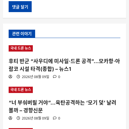
관련 이야기
국내 드론 뉴스
후티 반군 “사우디에 미사일·드론 공격”…모카항·아
람코 시설 타격(종합) – 뉴스1
2026년 08월 09일
0
국내 드론 뉴스
“너 부숴버릴 거야”…육탄공격하는 ‘모기 덫’ 날려
볼까 – 경향신문
2026년 08월 09일
0