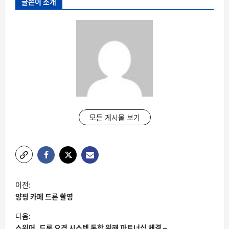
글쓴이 소개
모든 게시물 보기
글
이전:
탐
양평 카페 드론 촬영
색
다음:
스워머, 드론 요격 시스템 통합 위해 파트너십 체결 –