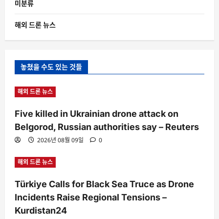
미분류
해외 드론 뉴스
놓쳤을 수도 있는 것들
해외 드론 뉴스
Five killed in Ukrainian drone attack on
Belgorod, Russian authorities say – Reuters
2026년 08월 09일
0
해외 드론 뉴스
Türkiye Calls for Black Sea Truce as Drone
Incidents Raise Regional Tensions –
Kurdistan24