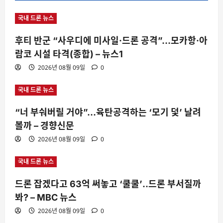
국내 드론 뉴스
후티 반군 “사우디에 미사일·드론 공격”…모카항·아
람코 시설 타격(종합) – 뉴스1
2026년 08월 09일
0
국내 드론 뉴스
“너 부숴버릴 거야”…육탄공격하는 ‘모기 덫’ 날려
볼까 – 경향신문
2026년 08월 09일
0
국내 드론 뉴스
드론 잡겠다고 63억 써놓고 ‘쿨쿨’‥드론 부서질까
봐? – MBC 뉴스
2026년 08월 09일
0