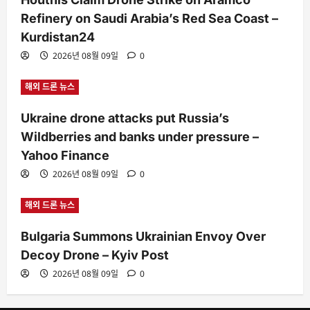
Refinery on Saudi Arabia’s Red Sea Coast –
Kurdistan24
2026년 08월 09일
0
해외 드론 뉴스
Ukraine drone attacks put Russia’s
Wildberries and banks under pressure –
Yahoo Finance
2026년 08월 09일
0
해외 드론 뉴스
Bulgaria Summons Ukrainian Envoy Over
Decoy Drone – Kyiv Post
2026년 08월 09일
0