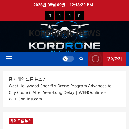
콘
2026년 08월 09일
12:18:22 PM
텐
국
해
드
드
츠
로
내
외
론
론
바
KORDRONE NEWS
드
드
영
특
로
론
론
상
가
#코드론#한국드론#드론
가
기
뉴
뉴
구독하기
스
스
주
메
뉴
홈
해외 드론 뉴스
West Hollywood Sheriff’s Drone Program Advances to
City Council After Year-Long Delay | WEHOonline –
WEHOonline.com
해외 드론 뉴스