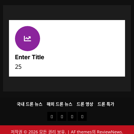
Enter Title
25
국내 드론 뉴스
해외 드론 뉴스
드론 영상
드론 특가
국
해
드
드
내
외
론
론
저작권 © 2026 모든 권리 보유.
|
AF themes의
ReviewNews
.