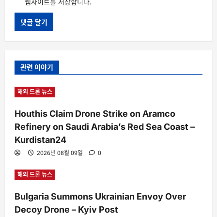
웹사이트를 저장합니다.
관련 이야기
해외 드론 뉴스
Houthis Claim Drone Strike on Aramco
Refinery on Saudi Arabia’s Red Sea Coast –
Kurdistan24
2026년 08월 09일
0
해외 드론 뉴스
Bulgaria Summons Ukrainian Envoy Over
Decoy Drone – Kyiv Post