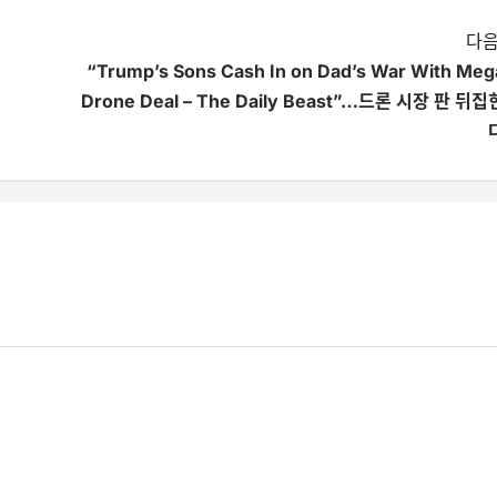
다음
“Trump’s Sons Cash In on Dad’s War With Meg
Drone Deal – The Daily Beast”…드론 시장 판 뒤집