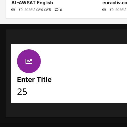
AL-AWSAT English
euractiv.c
2026년 08월 08일
0
2026년
Enter Title
25