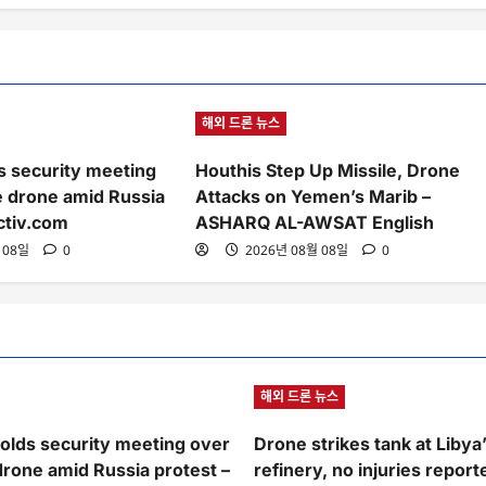
해외 드론 뉴스
 security meeting
Houthis Step Up Missile, Drone
e drone amid Russia
Attacks on Yemen’s Marib –
ctiv.com
ASHARQ AL-AWSAT English
 08일
0
2026년 08월 08일
0
해외 드론 뉴스
lds security meeting over
Drone strikes tank at Libya
drone amid Russia protest –
refinery, no injuries report