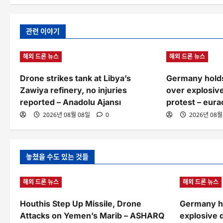
관련 이야기
해외 드론 뉴스
해외 드론 뉴스
Drone strikes tank at Libya’s
Germany holds
Zawiya refinery, no injuries
over explosiv
reported – Anadolu Ajansı
protest – eura
2026년 08월 08일
0
2026년 08월
놓쳤을 수도 있는 것들
해외 드론 뉴스
해외 드론 뉴스
Houthis Step Up Missile, Drone
Germany ho
Attacks on Yemen’s Marib – ASHARQ
explosive 