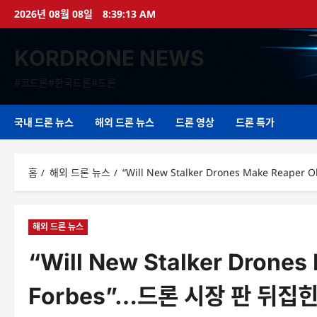
콘
2026년 08월 08일
8:39:13 AM
텐
츠
KORDRONE NEWS
로
바
#코드론#한국드론#드론
로
가
기
국내 드론 뉴스
해외 드론 뉴스
드론 영상
드론 특가
홈
해외 드론 뉴스
“Will New Stalker Drones Make Reape
해외 드론 뉴스
“Will New Stalker Drones
Forbes”…드론 시장 판 뒤집