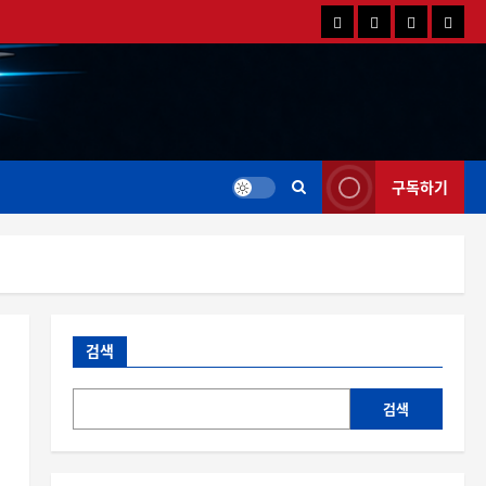
국
해
드
드
내
외
론
론
드
드
영
특
론
론
상
가
뉴
뉴
스
스
구독하기
검색
검색