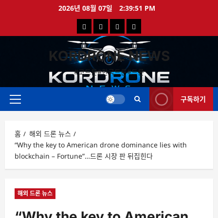
콘
2026년 08월 07일
2:39:51 PM
텐
국
해
드
드
츠
로
내
외
론
론
바
KORDRONE NEWS
드
드
영
특
로
론
론
상
가
#코드론#한국드론#드론
가
기
뉴
뉴
구독하기
스
스
주
메
뉴
홈
해외 드론 뉴스
“Why the key to American drone dominance lies with
blockchain – Fortune”…드론 시장 판 뒤집힌다
해외 드론 뉴스
“Why the key to American