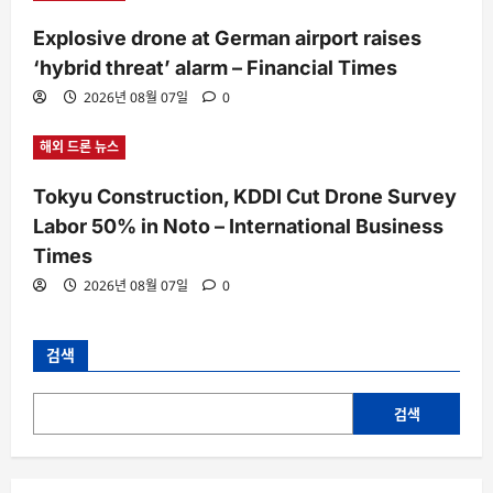
Explosive drone at German airport raises
‘hybrid threat’ alarm – Financial Times
2026년 08월 07일
0
해외 드론 뉴스
Tokyu Construction, KDDI Cut Drone Survey
Labor 50% in Noto – International Business
Times
2026년 08월 07일
0
검색
검색