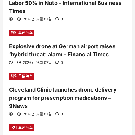
Labor 50% in Noto – International Business
Times
2026년 08월 07일
0
해외 드론 뉴스
Explosive drone at German airport raises
‘hybrid threat’ alarm – Financial Times
2026년 08월 07일
0
해외 드론 뉴스
Cleveland Clinic launches drone delivery
program for prescription medications –
9News
2026년 08월 07일
0
국내 드론 뉴스