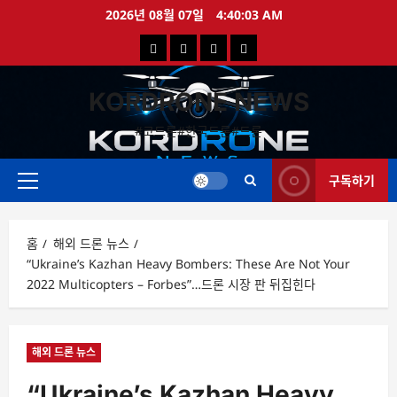
콘
2026년 08월 07일
4:40:03 AM
텐
국
해
드
드
츠
로
내
외
론
론
바
KORDRONE NEWS
드
드
영
특
로
론
론
상
가
#코드론#한국드론#드론
가
기
뉴
뉴
구독하기
스
스
주
메
뉴
홈
해외 드론 뉴스
“Ukraine’s Kazhan Heavy Bombers: These Are Not Your
2022 Multicopters – Forbes”…드론 시장 판 뒤집힌다
해외 드론 뉴스
“Ukraine’s Kazhan Heavy