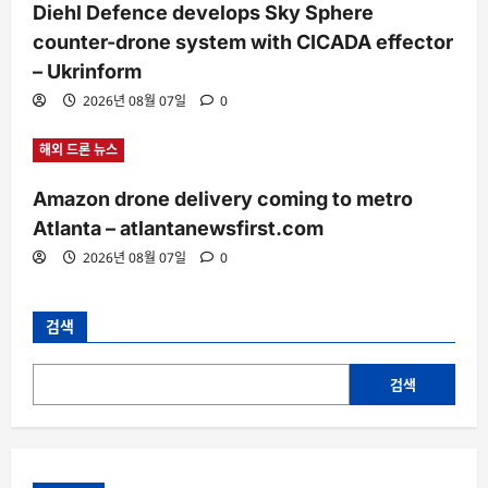
Diehl Defence develops Sky Sphere
counter-drone system with CICADA effector
– Ukrinform
2026년 08월 07일
0
해외 드론 뉴스
Amazon drone delivery coming to metro
Atlanta – atlantanewsfirst.com
2026년 08월 07일
0
검색
검색