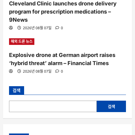
Cleveland Clinic launches drone delivery
program for prescription medications –
9News
2026년 08월 07일
0
해외 드론 뉴스
Explosive drone at German airport raises
‘hybrid threat’ alarm – Financial Times
2026년 08월 07일
0
검색
검색