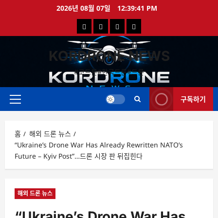
콘
2026년 08월 07일
12:39:42 PM
텐
국
해
드
드
츠
로
내
외
론
론
바
KORDRONE NEWS
드
드
영
특
로
론
론
상
가
#코드론#한국드론#드론
가
기
뉴
뉴
구독하기
스
스
주
메
뉴
홈
해외 드론 뉴스
“Ukraine’s Drone War Has Already Rewritten NATO’s
Future – Kyiv Post”…드론 시장 판 뒤집힌다
해외 드론 뉴스
“Ukraine’s Drone War Has