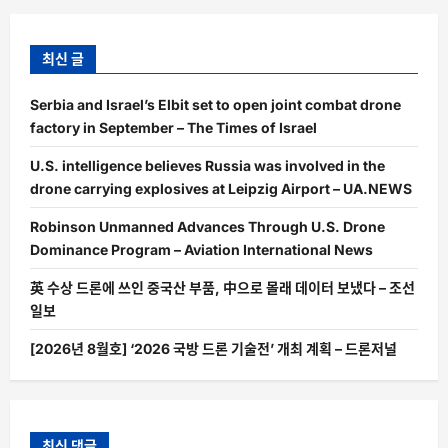
최신 글
Serbia and Israel’s Elbit set to open joint combat drone
factory in September – The Times of Israel
U.S. intelligence believes Russia was involved in the
drone carrying explosives at Leipzig Airport – UA.NEWS
Robinson Unmanned Advances Through U.S. Drone
Dominance Program – Aviation International News
英 수상 드론에 쓰인 중국산 부품, 中으로 몰래 데이터 보냈다 – 조선
일보
[2026년 8월호] ‘2026 국방 드론 기술전’ 개최 계획 – 드론저널
최신 댓글