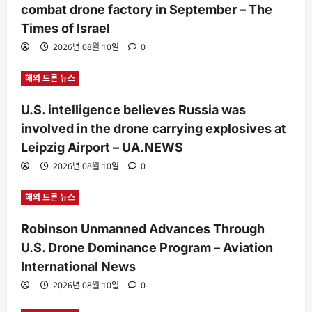
combat drone factory in September – The
Times of Israel
2026년 08월 10일
0
해외 드론 뉴스
U.S. intelligence believes Russia was
involved in the drone carrying explosives at
Leipzig Airport – UA.NEWS
2026년 08월 10일
0
해외 드론 뉴스
Robinson Unmanned Advances Through
U.S. Drone Dominance Program – Aviation
International News
2026년 08월 10일
0