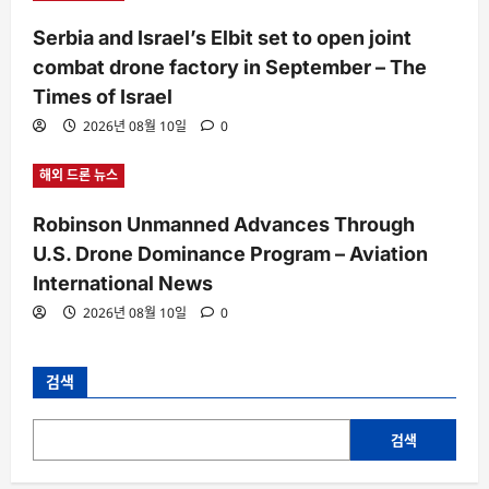
Serbia and Israel’s Elbit set to open joint
combat drone factory in September – The
Times of Israel
2026년 08월 10일
0
해외 드론 뉴스
Robinson Unmanned Advances Through
U.S. Drone Dominance Program – Aviation
International News
2026년 08월 10일
0
검색
검색