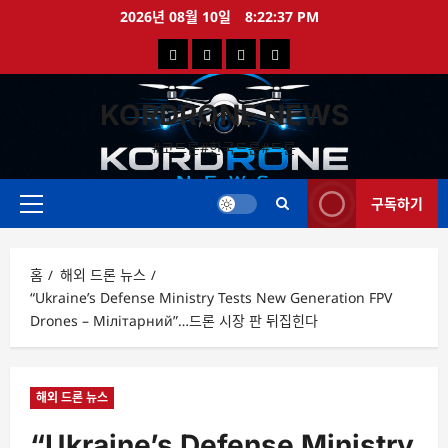
콘
2026년 08월 10일
8:22:38 PM
텐
국
해
드
드
츠
로
내
외
론
론
바
KORDRONE NEWS
드
드
영
특
로
론
론
상
가
#코드론#한국드론#드론
가
기
뉴
뉴
구독하기
스
스
주
메
뉴
홈
해외 드론 뉴스
“Ukraine’s Defense Ministry Tests New Generation FPV
Drones – Мілітарний”…드론 시장 판 뒤집힌다
해외 드론 뉴스
“Ukraine’s Defense Ministry