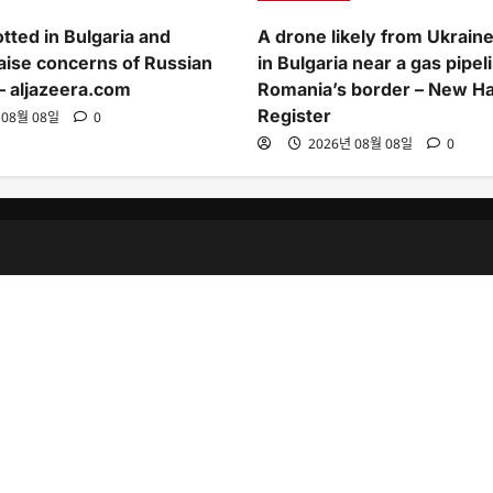
tted in Bulgaria and
A drone likely from Ukrain
ise concerns of Russian
in Bulgaria near a gas pipel
 – aljazeera.com
Romania’s border – New H
Register
 08월 08일
0
2026년 08월 08일
0