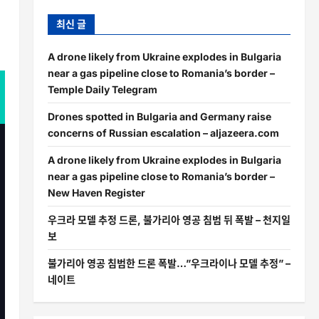
최신 글
A drone likely from Ukraine explodes in Bulgaria
near a gas pipeline close to Romania’s border –
Temple Daily Telegram
Drones spotted in Bulgaria and Germany raise
concerns of Russian escalation – aljazeera.com
A drone likely from Ukraine explodes in Bulgaria
near a gas pipeline close to Romania’s border –
New Haven Register
우크라 모델 추정 드론, 불가리아 영공 침범 뒤 폭발 – 천지일
보
불가리아 영공 침범한 드론 폭발…”우크라이나 모델 추정” –
네이트