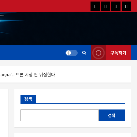
국
해
드
드
내
외
론
론
드
드
영
특
론
론
상
가
뉴
뉴
스
스
구독하기
нська правда”…드론 시장 판 뒤집힌다
검색
검색