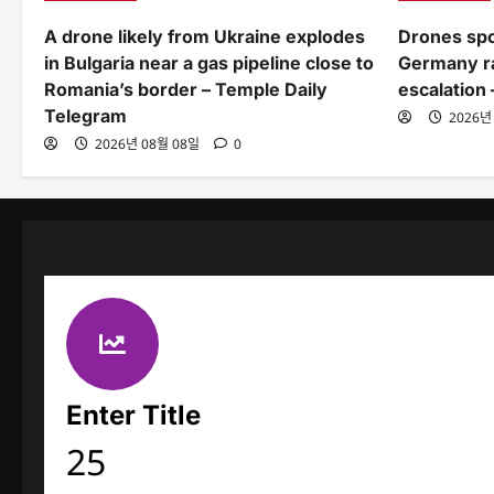
A drone likely from Ukraine explodes
Drones spo
in Bulgaria near a gas pipeline close to
Germany ra
Romania’s border – Temple Daily
escalation
Telegram
2026년
2026년 08월 08일
0
Enter Title
25