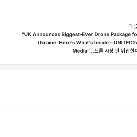
다음
“UK Announces Biggest-Ever Drone Package fo
Ukraine. Here’s What’s Inside – UNITED2
Media”…드론 시장 판 뒤집힌