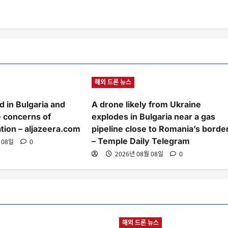
해외 드론 뉴스
 in Bulgaria and
A drone likely from Ukraine
 concerns of
explodes in Bulgaria near a gas
tion – aljazeera.com
pipeline close to Romania’s borde
– Temple Daily Telegram
 08일
0
2026년 08월 08일
0
해외 드론 뉴스