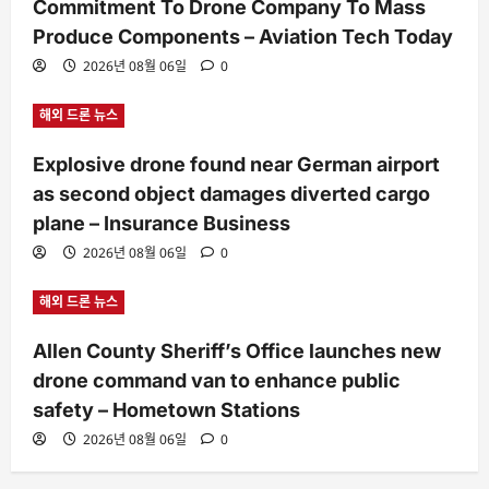
Commitment To Drone Company To Mass
Produce Components – Aviation Tech Today
2026년 08월 06일
0
해외 드론 뉴스
Explosive drone found near German airport
as second object damages diverted cargo
plane – Insurance Business
2026년 08월 06일
0
해외 드론 뉴스
Allen County Sheriff’s Office launches new
drone command van to enhance public
safety – Hometown Stations
2026년 08월 06일
0