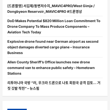
[드론촬영] 서김제/동변저수지_MAVIC4PRO/West Gimje /
Dongbyeon Reservoir_MAVIC4PRO #드론영상
DoD Makes Potential $820 Million Loan Commitment To
Drone Company To Mass Produce Components –
Aviation Tech Today
Explosive drone found near German airport as second
object damages diverted cargo plane – Insurance
Business
Allen County Sheriff’s Office launches new drone
command van to enhance public safety – Hometown
Stations
리투아니아 국방 “러, 우크라 드론으로 나토 회원국 공격 검토… 거
짓 깃발 작전” – 뉴스핌