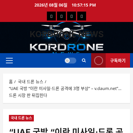
콘
2026년 08월 06일
10:57:16 PM
텐
국
해
드
드
츠
로
내
외
론
론
바
KORDRONE NEWS
드
드
영
특
로
론
론
상
가
#코드론#한국드론#드론
가
기
뉴
뉴
구독하기
스
스
주
메
뉴
홈
국내 드론 뉴스
“UAE 국방 “이란 미사일·드론 공격에 3명 부상” – v.daum.net”…
드론 시장 판 뒤집힌다
국내 드론 뉴스
“UAE 국방 “이란 미사일·드론 공