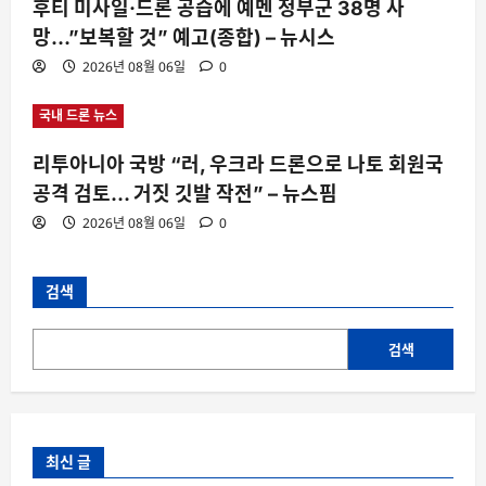
후티 미사일·드론 공습에 예멘 정부군 38명 사
망…”보복할 것” 예고(종합) – 뉴시스
2026년 08월 06일
0
국내 드론 뉴스
리투아니아 국방 “러, 우크라 드론으로 나토 회원국
공격 검토… 거짓 깃발 작전” – 뉴스핌
2026년 08월 06일
0
검색
검색
최신 글