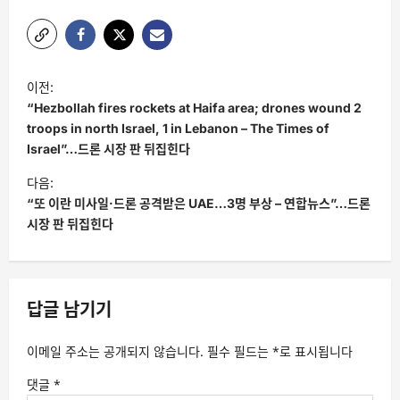
글
이전:
탐
“Hezbollah fires rockets at Haifa area; drones wound 2
색
troops in north Israel, 1 in Lebanon – The Times of
Israel”…드론 시장 판 뒤집힌다
다음:
“또 이란 미사일·드론 공격받은 UAE…3명 부상 – 연합뉴스”…드론
시장 판 뒤집힌다
답글 남기기
이메일 주소는 공개되지 않습니다.
필수 필드는
*
로 표시됩니다
댓글
*