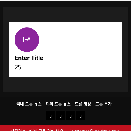
Enter Title
25
국내 드론 뉴스
해외 드론 뉴스
드론 영상
드론 특가
국
해
드
드
내
외
론
론
저작권 © 2026 모든 권리 보유.
|
AF themes의
ReviewNews
.