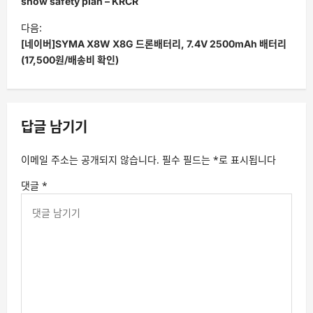
색
show safety plan – KRCR
다음:
[네이버]SYMA X8W X8G 드론배터리, 7.4V 2500mAh 배터리
(17,500원/배송비 확인)
답글 남기기
이메일 주소는 공개되지 않습니다.
필수 필드는
*
로 표시됩니다
댓글
*