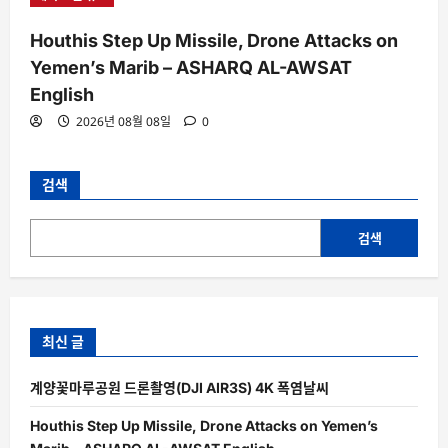
Houthis Step Up Missile, Drone Attacks on
Yemen’s Marib – ASHARQ AL-AWSAT
English
2026년 08월 08일
0
검색
검색
최신 글
계양꽃마루공원 드론촬영(DJI AIR3S) 4K 폭염날씨
Houthis Step Up Missile, Drone Attacks on Yemen’s