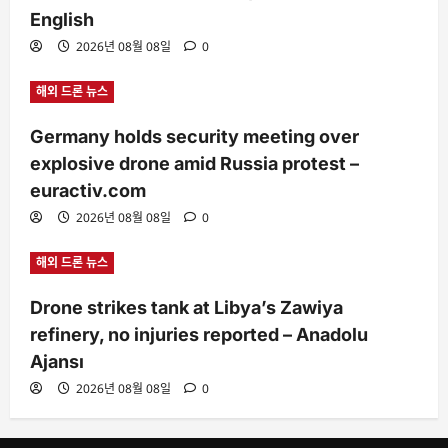
English
2026년 08월 08일
0
해외 드론 뉴스
Germany holds security meeting over
explosive drone amid Russia protest –
euractiv.com
2026년 08월 08일
0
해외 드론 뉴스
Drone strikes tank at Libya’s Zawiya
refinery, no injuries reported – Anadolu
Ajansı
2026년 08월 08일
0