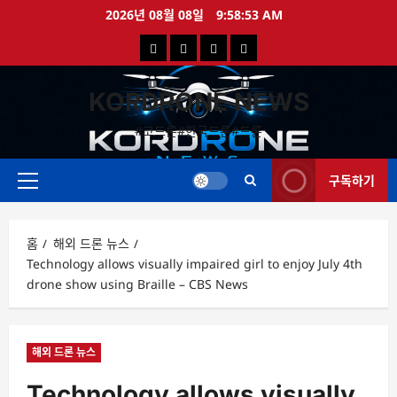
콘
2026년 08월 08일
9:58:54 AM
텐
국
해
드
드
츠
로
내
외
론
론
바
KORDRONE NEWS
드
드
영
특
로
론
론
상
가
#코드론#한국드론#드론
가
기
뉴
뉴
구독하기
스
스
주
메
뉴
홈
해외 드론 뉴스
Technology allows visually impaired girl to enjoy July 4th
drone show using Braille – CBS News
해외 드론 뉴스
Technology allows visually