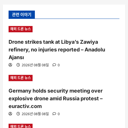
관련 이야기
해외 드론 뉴스
Drone strikes tank at Libya’s Zawiya
refinery, no injuries reported – Anadolu
Ajansı
2026년 08월 08일
0
해외 드론 뉴스
Germany holds security meeting over
explosive drone amid Russia protest –
euractiv.com
2026년 08월 08일
0
해외 드론 뉴스