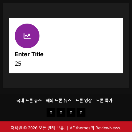
Enter Title
25
국내 드론 뉴스
해외 드론 뉴스
드론 영상
드론 특가
국
해
드
드
내
외
론
론
저작권 © 2026 모든 권리 보유.
|
AF themes의
ReviewNews
.
드
드
영
특