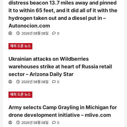
distress beacon 13.7 miles away and pinned
it to within 65 feet, and it did all of it with the
hydrogen taken out and a diesel put in –
Autonocion.com
2026년 08월 08일
0
해외 드론 뉴스
Ukrainian attacks on Wildberries
warehouses strike at heart of Russia retail
sector – Arizona Daily Star
2026년 08월 08일
0
해외 드론 뉴스
Army selects Camp Grayling in Michigan for
drone development initiative – mlive.com
2026년 08월 08일
0