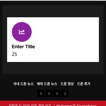
Enter Title
25
국내 드론 뉴스
해외 드론 뉴스
드론 영상
드론 특가
국
해
드
드
내
외
론
론
저작권 © 2026 모든 권리 보유.
|
AF themes의
ReviewNews
.