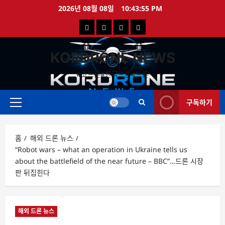
콘
2026년 08월 08일
10:43:55 PM
텐
국
해
드
드
츠
로
내
외
론
론
바
KORDRONE NEWS
드
드
영
특
로
론
론
상
가
#코드론#한국드론#드론
가
기
뉴
뉴
구독하기
스
스
주
메
뉴
홈
해외 드론 뉴스
“Robot wars – what an operation in Ukraine tells us
about the battlefield of the near future – BBC”…드론 시장
판 뒤집힌다
해외 드론 뉴스