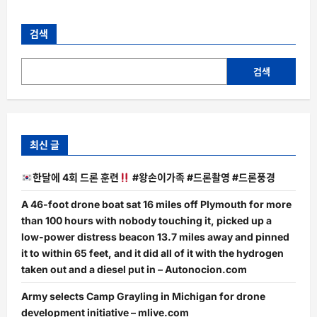
검색
검색
최신 글
한달에 4회 드론 훈련
#왕손이가족 #드론촬영 #드론풍경
A 46-foot drone boat sat 16 miles off Plymouth for more
than 100 hours with nobody touching it, picked up a
low-power distress beacon 13.7 miles away and pinned
it to within 65 feet, and it did all of it with the hydrogen
taken out and a diesel put in – Autonocion.com
Army selects Camp Grayling in Michigan for drone
development initiative – mlive.com