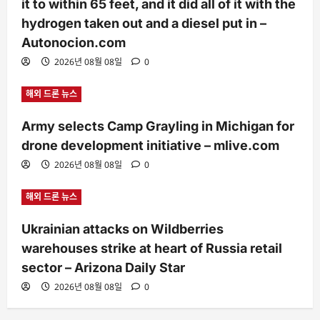
it to within 65 feet, and it did all of it with the
hydrogen taken out and a diesel put in –
Autonocion.com
2026년 08월 08일
0
해외 드론 뉴스
Army selects Camp Grayling in Michigan for
drone development initiative – mlive.com
2026년 08월 08일
0
해외 드론 뉴스
Ukrainian attacks on Wildberries
warehouses strike at heart of Russia retail
sector – Arizona Daily Star
2026년 08월 08일
0