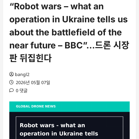
“Robot wars – what an
operation in Ukraine tells us
about the battlefield of the
near future – BBC”…드론 시장
판 뒤집힌다
bangl2
2026년 05월 07일
0 댓글