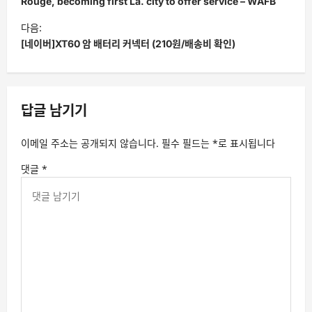
색
Rouge, becoming first La. city to offer service – WAFB
다음:
[네이버]XT60 암 배터리 커넥터 (210원/배송비 확인)
답글 남기기
이메일 주소는 공개되지 않습니다.
필수 필드는
*
로 표시됩니다
댓글
*