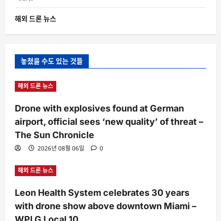
해외 드론 뉴스
놓쳤을 수도 있는 것들
해외 드론 뉴스
Drone with explosives found at German
airport, official sees ‘new quality’ of threat –
The Sun Chronicle
2026년 08월 06일
0
해외 드론 뉴스
Leon Health System celebrates 30 years
with drone show above downtown Miami –
WPLG Local 10