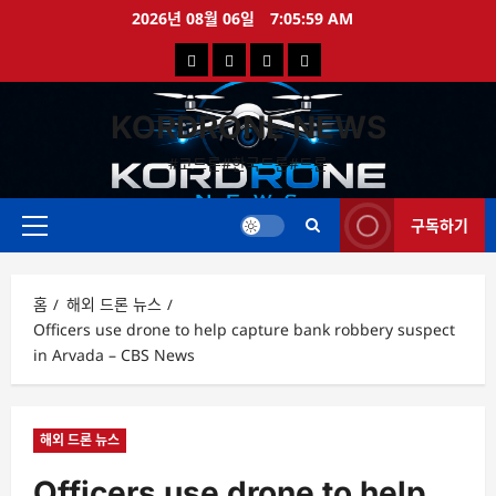
콘
2026년 08월 06일
7:05:59 AM
텐
국
해
드
드
츠
로
내
외
론
론
바
KORDRONE NEWS
드
드
영
특
로
론
론
상
가
#코드론#한국드론#드론
가
기
뉴
뉴
구독하기
스
스
주
메
뉴
홈
해외 드론 뉴스
Officers use drone to help capture bank robbery suspect
in Arvada – CBS News
해외 드론 뉴스
Officers use drone to help