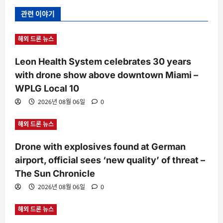
관련 이야기
해외 드론 뉴스
Leon Health System celebrates 30 years
with drone show above downtown Miami –
WPLG Local 10
2026년 08월 06일
0
해외 드론 뉴스
Drone with explosives found at German
airport, official sees ‘new quality’ of threat –
The Sun Chronicle
2026년 08월 06일
0
해외 드론 뉴스