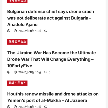
해외 드론 뉴스
Bulgarian defense chief says drone crash
was not deliberate act against Bulgaria –
Anadolu Ajansı
2026년 08월 10일
0
해외 드론 뉴스
The Ukraine War Has Become the Ultimate
Drone War That Will Change Everything –
19FortyFive
2026년 08월 10일
0
해외 드론 뉴스
Houthis renew missile and drone attacks on
Yemen’s port of al-Makha – Al Jazeera
2026년 08월 10일
0