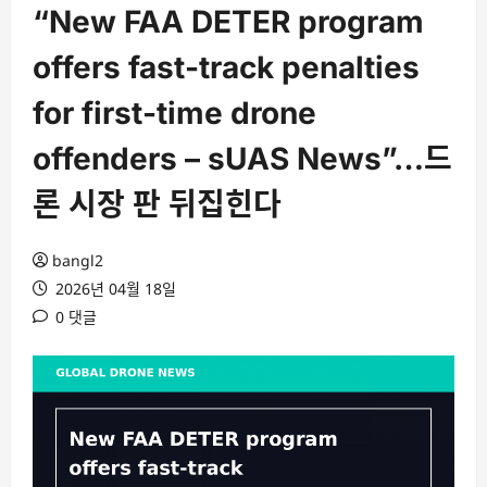
“New FAA DETER program
offers fast-track penalties
for first-time drone
offenders – sUAS News”…드
론 시장 판 뒤집힌다
bangl2
2026년 04월 18일
0 댓글