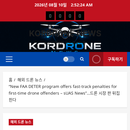
콘
2026년 08월 10일
2:52:25 AM
텐
국
해
드
드
츠
로
내
외
론
론
바
KORDRONE NEWS
드
드
영
특
로
론
론
상
가
#코드론#한국드론#드론
가
기
뉴
뉴
구독하기
스
스
주
메
뉴
홈
해외 드론 뉴스
“New FAA DETER program offers fast-track penalties for
first-time drone offenders – sUAS News”…드론 시장 판 뒤집
힌다
해외 드론 뉴스