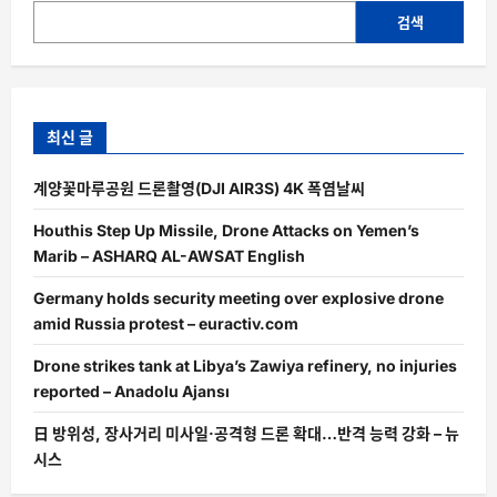
검색
최신 글
계양꽃마루공원 드론촬영(DJI AIR3S) 4K 폭염날씨
Houthis Step Up Missile, Drone Attacks on Yemen’s
Marib – ASHARQ AL-AWSAT English
Germany holds security meeting over explosive drone
amid Russia protest – euractiv.com
Drone strikes tank at Libya’s Zawiya refinery, no injuries
reported – Anadolu Ajansı
日 방위성, 장사거리 미사일·공격형 드론 확대…반격 능력 강화 – 뉴
시스