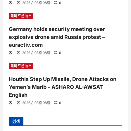
2026년 08월 08일
0
해외 드론 뉴스
Germany holds security meeting over
explosive drone amid Russia protest –
euractiv.com
2026년 08월 08일
0
해외 드론 뉴스
Houthis Step Up Missile, Drone Attacks on
Yemen’s Marib – ASHARQ AL-AWSAT
English
2026년 08월 08일
0
검색