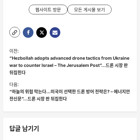
웹사이트 방문
모든 게시물 보기
글
이전:
탐
“Hezbollah adopts advanced drone tactics from Ukraine
색
war to counter Israel – The Jerusalem Post”…드론 시장 판
뒤집힌다
다음:
“하늘의 위협 막는다…미국이 선택한 드론 방어 전략은? – 에너지안
전신문”…드론 시장 판 뒤집힌다
답글 남기기