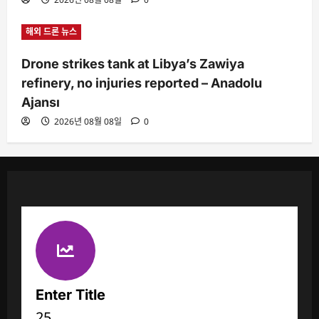
해외 드론 뉴스
Drone strikes tank at Libya’s Zawiya
refinery, no injuries reported – Anadolu
Ajansı
2026년 08월 08일
0
Enter Title
25