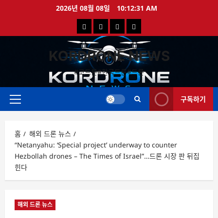
콘
2026년 08월 08일
10:12:31 AM
텐
국
해
드
드
츠
로
내
외
론
론
바
KORDRONE NEWS
드
드
영
특
로
론
론
상
가
#코드론#한국드론#드론
가
기
뉴
뉴
구독하기
스
스
주
메
뉴
홈
해외 드론 뉴스
“Netanyahu: ‘Special project’ underway to counter
Hezbollah drones – The Times of Israel”…드론 시장 판 뒤집
힌다
해외 드론 뉴스