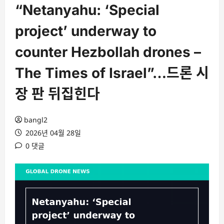
“Netanyahu: ‘Special
project’ underway to
counter Hezbollah drones –
The Times of Israel”…드론 시
장 판 뒤집힌다
bangl2
2026년 04월 28일
0 댓글