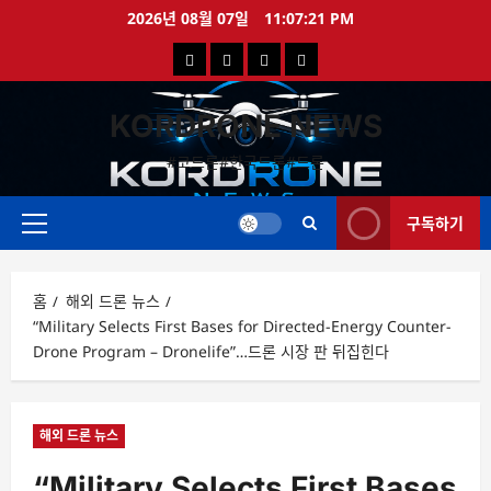
콘
2026년 08월 07일
11:07:22 PM
텐
국
해
드
드
츠
로
내
외
론
론
바
KORDRONE NEWS
드
드
영
특
로
론
론
상
가
#코드론#한국드론#드론
가
기
뉴
뉴
구독하기
스
스
주
메
뉴
홈
해외 드론 뉴스
“Military Selects First Bases for Directed-Energy Counter-
Drone Program – Dronelife”…드론 시장 판 뒤집힌다
해외 드론 뉴스
“Military Selects First Bases