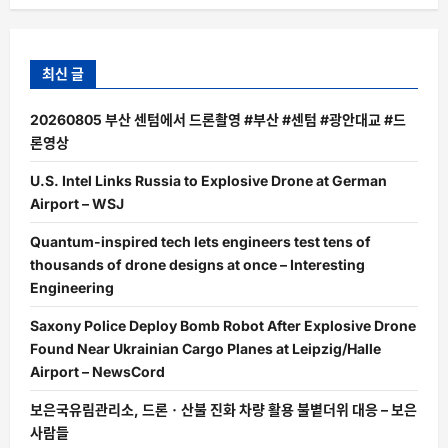
최신 글
20260805 부산 센텀에서 드론촬영 #부산 #센텀 #광안대교 #드
론영상
U.S. Intel Links Russia to Explosive Drone at German
Airport – WSJ
Quantum-inspired tech lets engineers test tens of
thousands of drone designs at once – Interesting
Engineering
Saxony Police Deploy Bomb Robot After Explosive Drone
Found Near Ukrainian Cargo Planes at Leipzig/Halle
Airport – NewsCord
보은국유림관리소, 드론ㆍ산불 진화 차량 활용 불볕더위 대응 – 보은
사람들