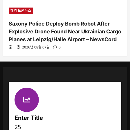
해외 드론 뉴스
Saxony Police Deploy Bomb Robot After
Explosive Drone Found Near Ukrainian Cargo
Planes at Leipzig/Halle Airport – NewsCord
2026년 08월 07일
0
Enter Title
25