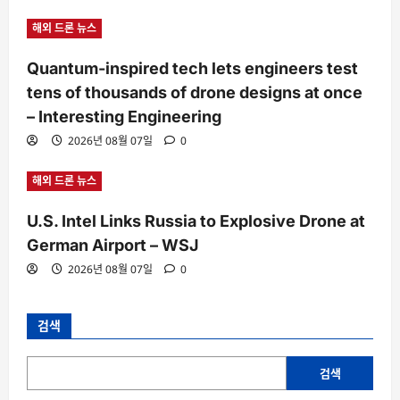
해외 드론 뉴스
Quantum-inspired tech lets engineers test
tens of thousands of drone designs at once
– Interesting Engineering
2026년 08월 07일
0
해외 드론 뉴스
U.S. Intel Links Russia to Explosive Drone at
German Airport – WSJ
2026년 08월 07일
0
검색
검색