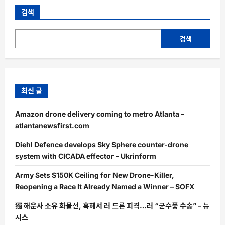
검색
검색
최신 글
Amazon drone delivery coming to metro Atlanta –
atlantanewsfirst.com
Diehl Defence develops Sky Sphere counter-drone
system with CICADA effector – Ukrinform
Army Sets $150K Ceiling for New Drone-Killer,
Reopening a Race It Already Named a Winner – SOFX
獨 해운사 소유 화물선, 흑해서 러 드론 피격…러 “군수품 수송” – 뉴
시스