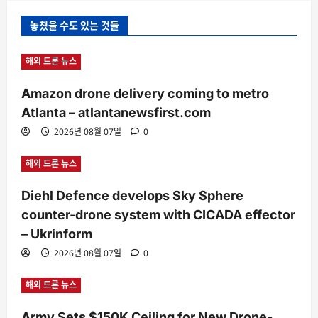
놓쳤을 수도 있는 것들
해외 드론 뉴스
Amazon drone delivery coming to metro
Atlanta – atlantanewsfirst.com
2026년 08월 07일
0
해외 드론 뉴스
Diehl Defence develops Sky Sphere
counter-drone system with CICADA effector
– Ukrinform
2026년 08월 07일
0
해외 드론 뉴스
Army Sets $150K Ceiling for New Drone-