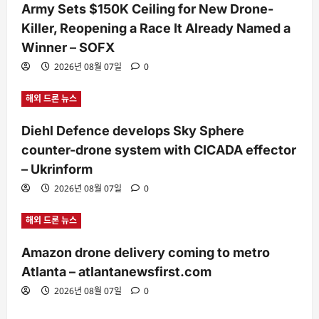
Army Sets $150K Ceiling for New Drone-
Killer, Reopening a Race It Already Named a
Winner – SOFX
2026년 08월 07일
0
해외 드론 뉴스
Diehl Defence develops Sky Sphere
counter-drone system with CICADA effector
– Ukrinform
2026년 08월 07일
0
해외 드론 뉴스
Amazon drone delivery coming to metro
Atlanta – atlantanewsfirst.com
2026년 08월 07일
0