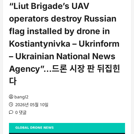
“Liut Brigade’s UAV
operators destroy Russian
flag installed by drone in
Kostiantynivka – Ukrinform
– Ukrainian National News
Agency”…드론 시장 판 뒤집힌
다
bangl2
2026년 05월 10일
0 댓글