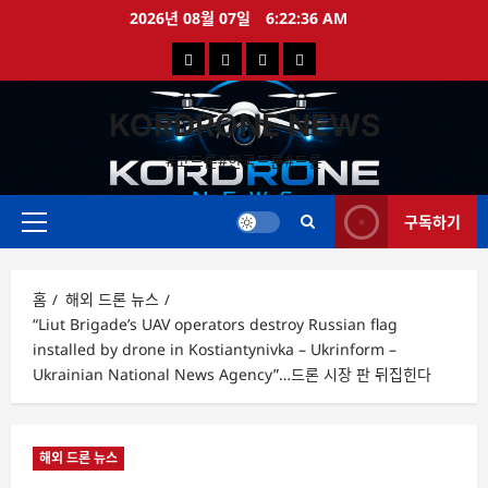
콘
2026년 08월 07일
6:22:36 AM
텐
국
해
드
드
츠
로
내
외
론
론
바
KORDRONE NEWS
드
드
영
특
로
론
론
상
가
#코드론#한국드론#드론
가
기
뉴
뉴
구독하기
스
스
주
메
뉴
홈
해외 드론 뉴스
“Liut Brigade’s UAV operators destroy Russian flag
installed by drone in Kostiantynivka – Ukrinform –
Ukrainian National News Agency”…드론 시장 판 뒤집힌다
해외 드론 뉴스