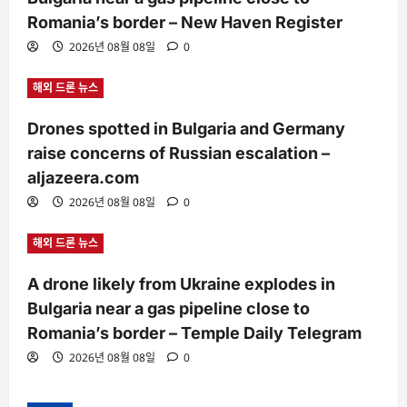
Romania’s border – New Haven Register
2026년 08월 08일
0
해외 드론 뉴스
Drones spotted in Bulgaria and Germany
raise concerns of Russian escalation –
aljazeera.com
2026년 08월 08일
0
해외 드론 뉴스
A drone likely from Ukraine explodes in
Bulgaria near a gas pipeline close to
Romania’s border – Temple Daily Telegram
2026년 08월 08일
0