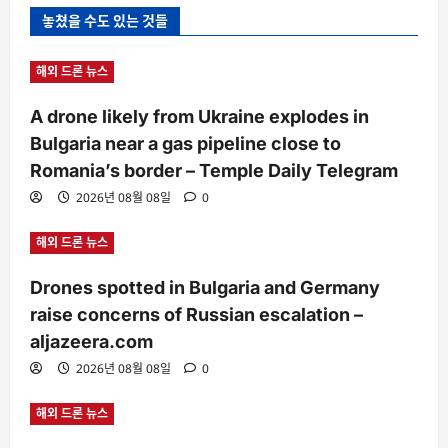
놓쳤을 수도 있는 것들
해외 드론 뉴스
A drone likely from Ukraine explodes in
Bulgaria near a gas pipeline close to
Romania’s border – Temple Daily Telegram
2026년 08월 08일
0
해외 드론 뉴스
Drones spotted in Bulgaria and Germany
raise concerns of Russian escalation –
aljazeera.com
2026년 08월 08일
0
해외 드론 뉴스