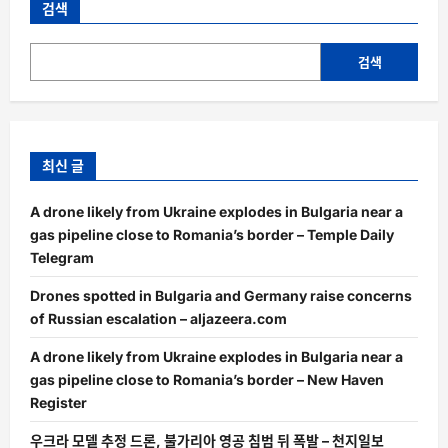
검색
검색
최신 글
A drone likely from Ukraine explodes in Bulgaria near a
gas pipeline close to Romania’s border – Temple Daily
Telegram
Drones spotted in Bulgaria and Germany raise concerns
of Russian escalation – aljazeera.com
A drone likely from Ukraine explodes in Bulgaria near a
gas pipeline close to Romania’s border – New Haven
Register
우크라 모델 추정 드론, 불가리아 영공 침범 뒤 폭발 – 천지일보