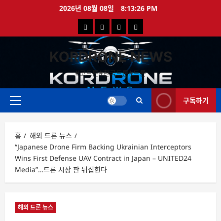
콘
2026년 08월 08일
8:13:26 PM
텐
국
해
드
드
츠
로
내
외
론
론
바
KORDRONE NEWS
드
드
영
특
로
론
론
상
가
#코드론#한국드론#드론
가
기
뉴
뉴
구독하기
스
스
주
메
뉴
홈
해외 드론 뉴스
“Japanese Drone Firm Backing Ukrainian Interceptors
Wins First Defense UAV Contract in Japan – UNITED24
Media”…드론 시장 판 뒤집힌다
해외 드론 뉴스