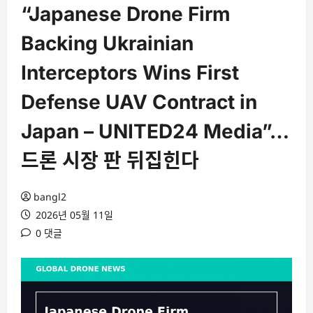
“Japanese Drone Firm
Backing Ukrainian
Interceptors Wins First
Defense UAV Contract in
Japan – UNITED24 Media”…
드론 시장 판 뒤집힌다
bangl2
2026년 05월 11일
0 댓글