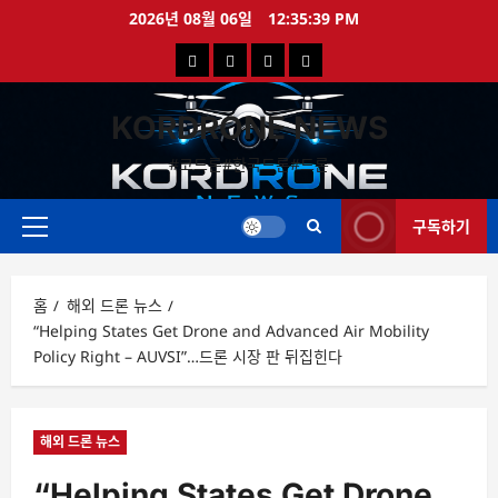
콘
2026년 08월 06일
12:35:40 PM
텐
국
해
드
드
츠
로
내
외
론
론
바
KORDRONE NEWS
드
드
영
특
로
론
론
상
가
#코드론#한국드론#드론
가
기
뉴
뉴
구독하기
스
스
주
메
뉴
홈
해외 드론 뉴스
“Helping States Get Drone and Advanced Air Mobility
Policy Right – AUVSI”…드론 시장 판 뒤집힌다
해외 드론 뉴스
“Helping States Get Drone