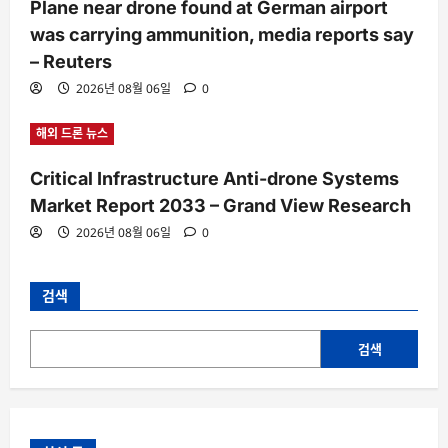
Plane near drone found at German airport
was carrying ammunition, media reports say
– Reuters
2026년 08월 06일
0
해외 드론 뉴스
Critical Infrastructure Anti-drone Systems
Market Report 2033 – Grand View Research
2026년 08월 06일
0
검색
검색