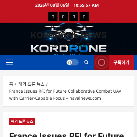
콘
2026년 08월 06일
10:55:57 AM
텐
국
해
드
드
츠
로
내
외
론
론
바
KORDRONE NEWS
드
드
영
특
로
론
론
상
가
#코드론#한국드론#드론
가
기
뉴
뉴
구독하기
스
스
주
메
뉴
홈
해외 드론 뉴스
France Issues RFI for Future Collaborative Combat UAV
with Carrier-Capable Focus – navalnews.com
해외 드론 뉴스
France Issues RFI for Future