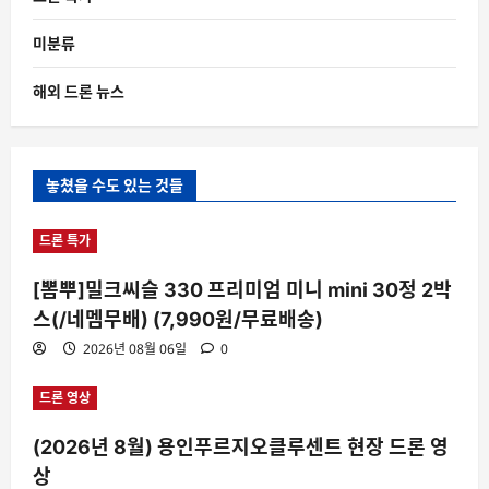
미분류
해외 드론 뉴스
놓쳤을 수도 있는 것들
드론 특가
[뽐뿌]밀크씨슬 330 프리미엄 미니 mini 30정 2박
스(/네멤무배) (7,990원/무료배송)
2026년 08월 06일
0
드론 영상
(2026년 8월) 용인푸르지오클루센트 현장 드론 영
상