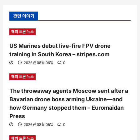
관련 이야기
해외 드론 뉴스
US Marines debut live-fire FPV drone
training in South Korea – stripes.com
2026년 08월 06일
0
해외 드론 뉴스
The throwaway agents Moscow sent after a
Bavarian drone boss arming Ukraine—and
how Germany stopped them – Euromaidan
Press
2026년 08월 06일
0
해외 드론 뉴스