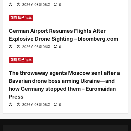
2026년 08월 06일
0
해외 드론 뉴스
German Airport Resumes Flights After
Explosive Drone Sighting – bloomberg.com
2026년 08월 06일
0
해외 드론 뉴스
The throwaway agents Moscow sent after a
Bavarian drone boss arming Ukraine—and
how Germany stopped them – Euromaidan
Press
2026년 08월 06일
0