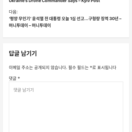
색
Ukraine’s Drone Commander Says – Kyiv Post
다음:
‘평양 무인기’ 윤석열 전 대통령 오늘 1심 선고…구형량 징역 30년 –
머니투데이 – 머니투데이
답글 남기기
이메일 주소는 공개되지 않습니다.
필수 필드는
*
로 표시됩니다
댓글
*