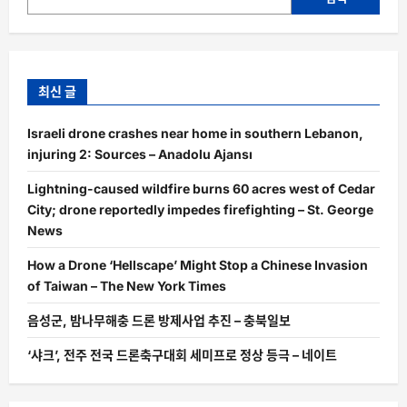
최신 글
Israeli drone crashes near home in southern Lebanon,
injuring 2: Sources – Anadolu Ajansı
Lightning-caused wildfire burns 60 acres west of Cedar
City; drone reportedly impedes firefighting – St. George
News
How a Drone ‘Hellscape’ Might Stop a Chinese Invasion
of Taiwan – The New York Times
음성군, 밤나무해충 드론 방제사업 추진 – 충북일보
‘샤크’, 전주 전국 드론축구대회 세미프로 정상 등극 – 네이트