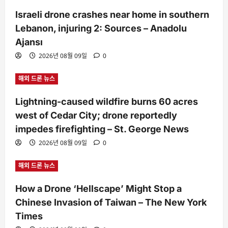
Israeli drone crashes near home in southern
Lebanon, injuring 2: Sources – Anadolu
Ajansı
2026년 08월 09일
0
해외 드론 뉴스
Lightning-caused wildfire burns 60 acres
west of Cedar City; drone reportedly
impedes firefighting – St. George News
2026년 08월 09일
0
해외 드론 뉴스
How a Drone ‘Hellscape’ Might Stop a
Chinese Invasion of Taiwan – The New York
Times