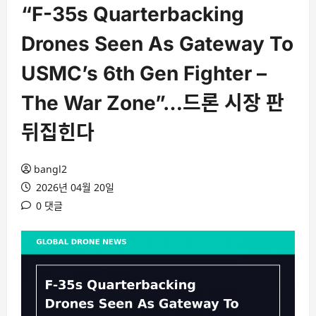
“F-35s Quarterbacking
Drones Seen As Gateway To
USMC’s 6th Gen Fighter –
The War Zone”…드론 시장 판
뒤집힌다
bangl2
2026년 04월 20일
0 댓글