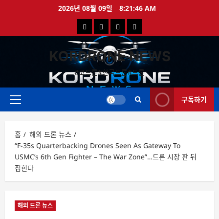
콘
2026년 08월 09일
8:21:46 AM
텐
국
해
드
드
츠
로
내
외
론
론
바
KORDRONE NEWS
드
드
영
특
로
론
론
상
가
#코드론#한국드론#드론
가
기
뉴
뉴
구독하기
스
스
주
메
뉴
홈
해외 드론 뉴스
“F-35s Quarterbacking Drones Seen As Gateway To
USMC’s 6th Gen Fighter – The War Zone”…드론 시장 판 뒤
집힌다
해외 드론 뉴스