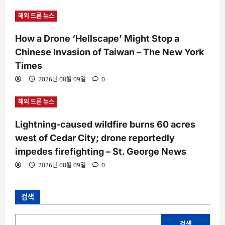
해외 드론 뉴스
How a Drone ‘Hellscape’ Might Stop a
Chinese Invasion of Taiwan – The New York
Times
2026년 08월 09일
0
해외 드론 뉴스
Lightning-caused wildfire burns 60 acres
west of Cedar City; drone reportedly
impedes firefighting – St. George News
2026년 08월 09일
0
검색
검색