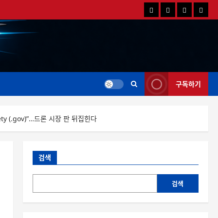
국
해
드
드
내
외
론
론
드
드
영
특
론
론
상
가
뉴
뉴
스
스
구독하기
 Safety (.gov)”…드론 시장 판 뒤집힌다
검색
검색