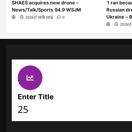
SHAES acquires new drone –
‘I ran beca
News/Talk/Sports 94.9 WSJM
Russian dr
Ukraine – 
2026년 08월 08일
0
2026년
Enter Title
25