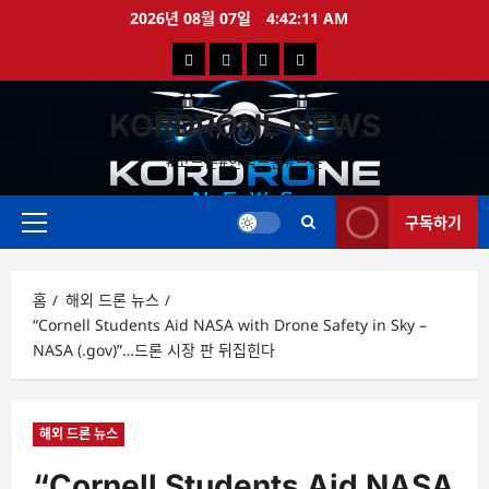
콘
2026년 08월 07일
4:42:12 AM
텐
국
해
드
드
츠
로
내
외
론
론
바
KORDRONE NEWS
드
드
영
특
로
론
론
상
가
#코드론#한국드론#드론
가
기
뉴
뉴
구독하기
스
스
주
메
뉴
홈
해외 드론 뉴스
“Cornell Students Aid NASA with Drone Safety in Sky –
NASA (.gov)”…드론 시장 판 뒤집힌다
해외 드론 뉴스
“Cornell Students Aid NASA