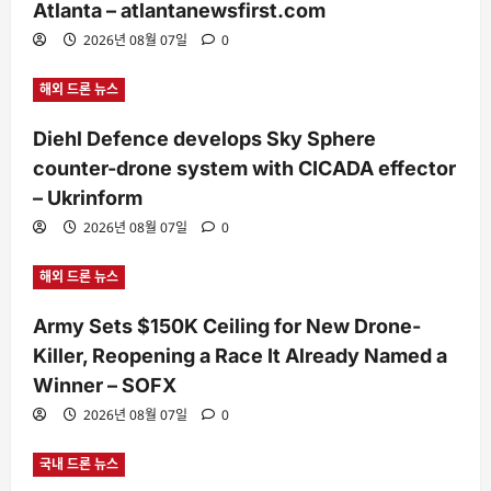
Atlanta – atlantanewsfirst.com
2026년 08월 07일
0
해외 드론 뉴스
Diehl Defence develops Sky Sphere
counter-drone system with CICADA effector
– Ukrinform
2026년 08월 07일
0
해외 드론 뉴스
Army Sets $150K Ceiling for New Drone-
Killer, Reopening a Race It Already Named a
Winner – SOFX
2026년 08월 07일
0
국내 드론 뉴스