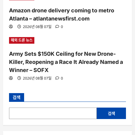
Amazon drone delivery coming to metro
Atlanta – atlantanewsfirst.com
2026년 08월 07일
0
해외 드론 뉴스
Army Sets $150K Ceiling for New Drone-
Killer, Reopening a Race It Already Named a
Winner – SOFX
2026년 08월 07일
0
검색
검색