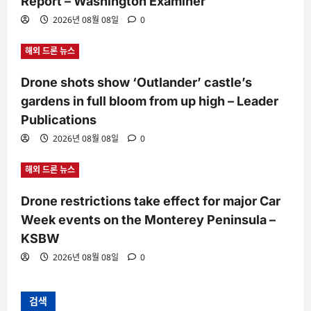
Report – Washington Examiner
2026년 08월 08일
0
해외 드론 뉴스
Drone shots show ‘Outlander’ castle’s
gardens in full bloom from up high – Leader
Publications
2026년 08월 08일
0
해외 드론 뉴스
Drone restrictions take effect for major Car
Week events on the Monterey Peninsula –
KSBW
2026년 08월 08일
0
검색