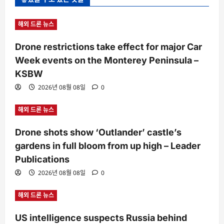
해외 드론 뉴스
Drone restrictions take effect for major Car
Week events on the Monterey Peninsula –
KSBW
2026년 08월 08일
0
해외 드론 뉴스
Drone shots show ‘Outlander’ castle’s
gardens in full bloom from up high – Leader
Publications
2026년 08월 08일
0
해외 드론 뉴스
US intelligence suspects Russia behind