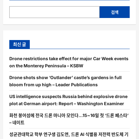
검색
최신 글
Drone restrictions take effect for major Car Week events
on the Monterey Peninsula – KSBW
Drone shots show ‘Outlander’ castle’s gardens in full
bloom from up high – Leader Publications
US intelligence suspects Russia behind explosive drone
plot at German airport: Report – Washington Examiner
화천 붕어섬에 전국 드론 마니아 모인다…15~16일 첫 ‘드론 페스타’
– 네이트
성균관대학교 학부 연구생 김도연, 드론 AI 식별용 저전력 반도체 기