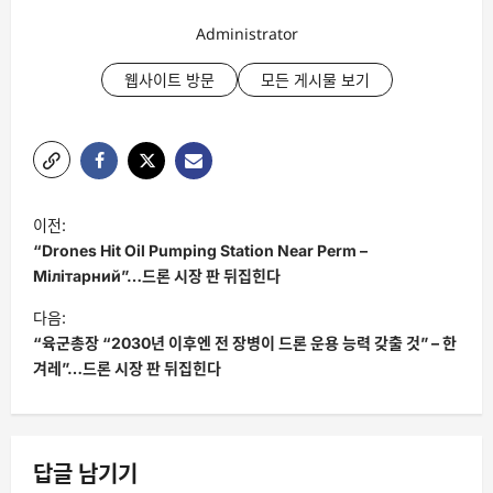
Administrator
웹사이트 방문
모든 게시물 보기
글
이전:
탐
“Drones Hit Oil Pumping Station Near Perm –
색
Мілітарний”…드론 시장 판 뒤집힌다
다음:
“육군총장 “2030년 이후엔 전 장병이 드론 운용 능력 갖출 것” – 한
겨레”…드론 시장 판 뒤집힌다
답글 남기기