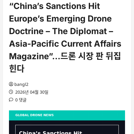
“China’s Sanctions Hit
Europe’s Emerging Drone
Doctrine – The Diplomat –
Asia-Pacific Current Affairs
Magazine”…드론 시장 판 뒤집
힌다
bangl2
2026년 04월 30일
0 댓글