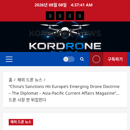
콘
2026년 08월 08일
4:37:42 AM
텐
국
해
드
드
츠
로
내
외
론
론
바
KORDRONE NEWS
드
드
영
특
로
론
론
상
가
#코드론#한국드론#드론
가
기
뉴
뉴
구독하기
스
스
주
메
뉴
홈
해외 드론 뉴스
“China’s Sanctions Hit Europe’s Emerging Drone Doctrine
– The Diplomat – Asia-Pacific Current Affairs Magazine”…
드론 시장 판 뒤집힌다
해외 드론 뉴스