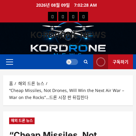
콘
2026년 08월 09일
7:02:28 AM
텐
국
해
드
드
츠
로
내
외
론
론
바
KORDRONE NEWS
드
드
영
특
로
론
론
상
가
#코드론#한국드론#드론
가
기
뉴
뉴
구독하기
스
스
주
메
뉴
홈
해외 드론 뉴스
“Cheap Missiles, Not Drones, Will Win the Next Air War –
War on the Rocks”…드론 시장 판 뒤집힌다
해외 드론 뉴스
“Cheap Missiles, Not