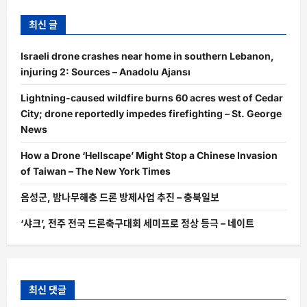
최신 글
Israeli drone crashes near home in southern Lebanon,
injuring 2: Sources – Anadolu Ajansı
Lightning-caused wildfire burns 60 acres west of Cedar
City; drone reportedly impedes firefighting – St. George
News
How a Drone ‘Hellscape’ Might Stop a Chinese Invasion
of Taiwan – The New York Times
음성군, 밤나무해충 드론 방제사업 추진 – 충북일보
‘샤크’, 전주 전국 드론축구대회 세미프로 정상 등극 – 네이트
최신 댓글