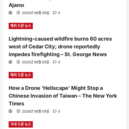
Ajansı
2026년 08월 09일
0
해외 드론 뉴스
Lightning-caused wildfire burns 60 acres
west of Cedar City; drone reportedly
impedes firefighting – St. George News
2026년 08월 09일
0
해외 드론 뉴스
How a Drone ‘Hellscape’ Might Stop a
Chinese Invasion of Taiwan – The New York
Times
2026년 08월 09일
0
국내 드론 뉴스