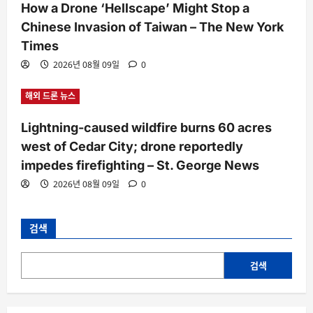
How a Drone ‘Hellscape’ Might Stop a
Chinese Invasion of Taiwan – The New York
Times
2026년 08월 09일
0
해외 드론 뉴스
Lightning-caused wildfire burns 60 acres
west of Cedar City; drone reportedly
impedes firefighting – St. George News
2026년 08월 09일
0
검색
검색