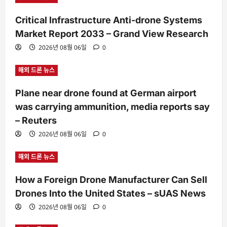
Critical Infrastructure Anti-drone Systems
Market Report 2033 – Grand View Research
2026년 08월 06일
0
해외 드론 뉴스
Plane near drone found at German airport
was carrying ammunition, media reports say
– Reuters
2026년 08월 06일
0
해외 드론 뉴스
How a Foreign Drone Manufacturer Can Sell
Drones Into the United States – sUAS News
2026년 08월 06일
0