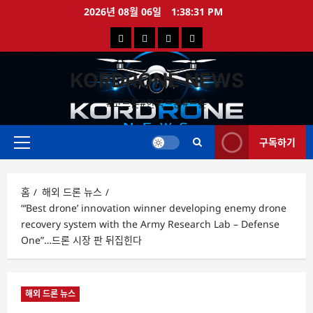
콘
2026년 08월 06일
1:38:32 PM
텐
국
해
드
드
츠
로
내
외
론
론
바
KORDRONE NEWS
드
드
영
특
로
론
론
상
가
#코드론#한국드론#드론
가
기
뉴
뉴
구독하기
스
스
주
메
뉴
홈
해외 드론 뉴스
“‘Best drone’ innovation winner developing enemy drone
recovery system with the Army Research Lab – Defense
One”…드론 시장 판 뒤집힌다
해외 드론 뉴스