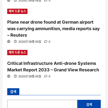
2026년 08월 06일
0
해외 드론 뉴스
Plane near drone found at German airport
was carrying ammunition, media reports say
– Reuters
2026년 08월 06일
0
해외 드론 뉴스
Critical Infrastructure Anti-drone Systems
Market Report 2033 – Grand View Research
2026년 08월 06일
0
검색
검색