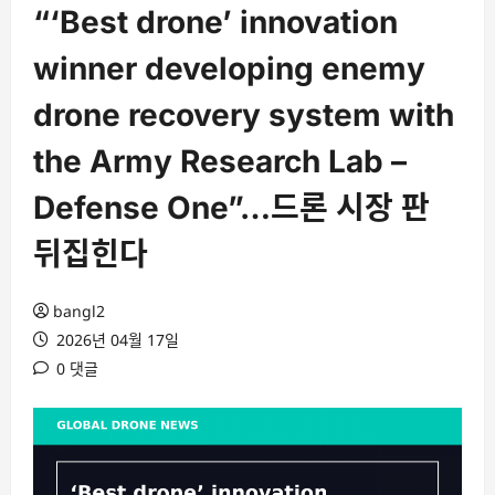
“‘Best drone’ innovation
winner developing enemy
drone recovery system with
the Army Research Lab –
Defense One”…드론 시장 판
뒤집힌다
bangl2
2026년 04월 17일
0 댓글