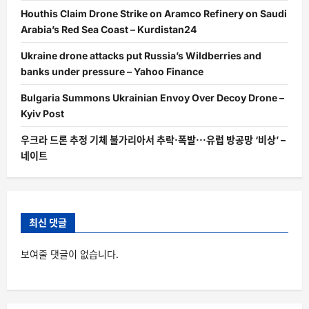
Houthis Claim Drone Strike on Aramco Refinery on Saudi
Arabia’s Red Sea Coast – Kurdistan24
Ukraine drone attacks put Russia’s Wildberries and
banks under pressure – Yahoo Finance
Bulgaria Summons Ukrainian Envoy Over Decoy Drone –
Kyiv Post
우크라 드론 추정 기체 불가리아서 추락·폭발···유럽 방공망 ‘비상’ –
네이트
최신 댓글
보여줄 댓글이 없습니다.