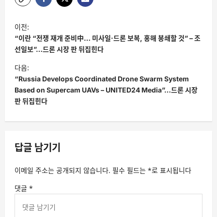
글
이전:
탐
“이란 “전쟁 재개 준비中… 미사일·드론 보복, 홍해 봉쇄할 것” – 조
색
선일보”…드론 시장 판 뒤집힌다
다음:
“Russia Develops Coordinated Drone Swarm System
Based on Supercam UAVs – UNITED24 Media”…드론 시장
판 뒤집힌다
답글 남기기
이메일 주소는 공개되지 않습니다.
필수 필드는
*
로 표시됩니다
댓글
*