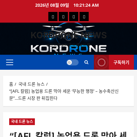
콘
2026년 08월 09일
10:21:24 AM
텐
국
해
드
드
츠
로
내
외
론
론
바
KORDRONE NEWS
드
드
영
특
로
론
론
상
가
#코드론#한국드론#드론
가
기
뉴
뉴
구독하기
스
스
주
메
뉴
홈
국내 드론 뉴스
“[AFL 칼럼] 농업용 드론 막아 세운 ‘무능한 행정’ – 농수축산신
문”…드론 시장 판 뒤집힌다
국내 드론 뉴스
“[AFL 칼럼] 농업용 드론 막아 세