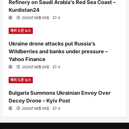
Refinery on Saudi Arabia’s Red Sea Coast –
Kurdistan24
2026년 08월 09일
0
해외 드론 뉴스
Ukraine drone attacks put Russia’s
Wildberries and banks under pressure –
Yahoo Finance
2026년 08월 09일
0
해외 드론 뉴스
Bulgaria Summons Ukrainian Envoy Over
Decoy Drone – Kyiv Post
2026년 08월 09일
0