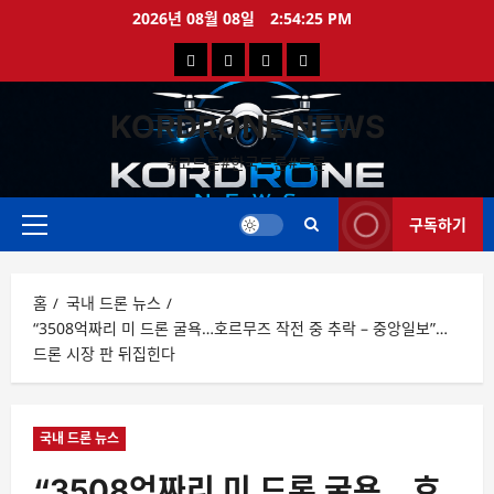
콘
2026년 08월 08일
2:54:26 PM
텐
국
해
드
드
츠
로
내
외
론
론
바
KORDRONE NEWS
드
드
영
특
로
론
론
상
가
#코드론#한국드론#드론
가
기
뉴
뉴
구독하기
스
스
주
메
뉴
홈
국내 드론 뉴스
“3508억짜리 미 드론 굴욕…호르무즈 작전 중 추락 – 중앙일보”…
드론 시장 판 뒤집힌다
국내 드론 뉴스
“3508억짜리 미 드론 굴욕…호