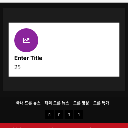
Enter Title
25
국내 드론 뉴스
해외 드론 뉴스
드론 영상
드론 특가
국
해
드
드
내
외
론
론