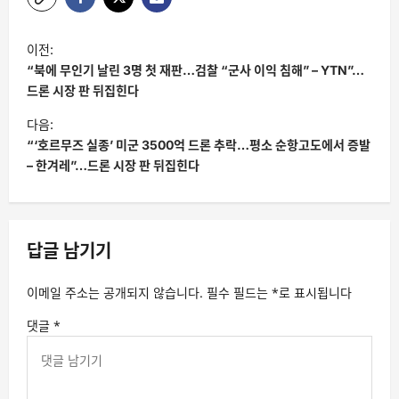
글
이전:
탐
“북에 무인기 날린 3명 첫 재판…검찰 “군사 이익 침해” – YTN”…
색
드론 시장 판 뒤집힌다
다음:
“‘호르무즈 실종’ 미군 3500억 드론 추락…평소 순항고도에서 증발
– 한겨레”…드론 시장 판 뒤집힌다
답글 남기기
이메일 주소는 공개되지 않습니다.
필수 필드는
*
로 표시됩니다
댓글
*