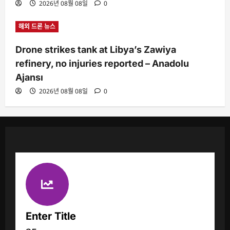
2026년 08월 08일
0
해외 드론 뉴스
Drone strikes tank at Libya’s Zawiya
refinery, no injuries reported – Anadolu
Ajansı
2026년 08월 08일
0
Enter Title