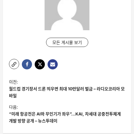
모든 게시물 보기
글
이전:
탐
월드컵 경기장서 드론 띄우면 최대 10만달러 벌금 – 라디오코리아 모
색
바일
다음:
“미래 항공전은 AI와 무인기가 좌우”…KAI, 차세대 공중전투체계
개발 방향 공개 – 뉴스투데이