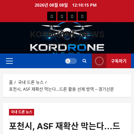
콘
2026년 08월 08일
12:10:15 PM
텐
국
해
드
드
츠
로
내
외
론
론
바
KORDRONE NEWS
드
드
영
특
로
론
론
상
가
#코드론#한국드론#드론
가
기
뉴
뉴
구독하기
스
스
주
메
뉴
홈
국내 드론 뉴스
포천시, ASF 재확산 막는다…드론 활용 선제 방역 – 경기신문
국내 드론 뉴스
포천시, ASF 재확산 막는다…드