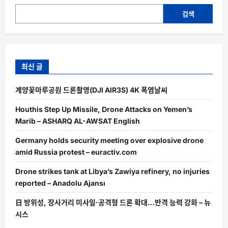
검색
최신 글
계양꽃마루공원 드론촬영(DJI AIR3S) 4K 폭염날씨
Houthis Step Up Missile, Drone Attacks on Yemen’s
Marib – ASHARQ AL-AWSAT English
Germany holds security meeting over explosive drone
amid Russia protest – euractiv.com
Drone strikes tank at Libya’s Zawiya refinery, no injuries
reported – Anadolu Ajansı
日 방위성, 장사거리 미사일·공격형 드론 확대…반격 능력 강화 – 뉴
시스