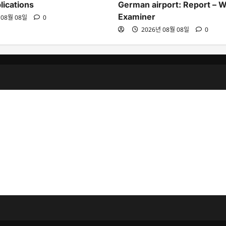
lications
German airport: Report – 
Examiner
 08월 08일
0
2026년 08월 08일
0