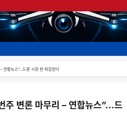
리 – 연합뉴스”…드론 시장 판 뒤집힌다
이번주 변론 마무리 – 연합뉴스”…드