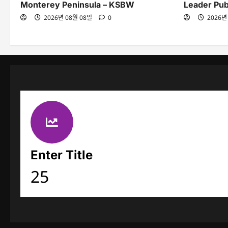
Monterey Peninsula – KSBW
Leader Pub
2026년 08월 08일
0
2026년
Enter Title
25