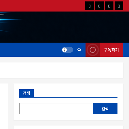
국
해
드
드
내
외
론
론
드
드
영
특
론
론
상
가
뉴
뉴
스
스
구독하기
검색
검색