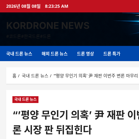
콘
2026년 08월 08일
8:23:26 AM
텐
츠
KORDRONE NEWS
로
바
#코드론#한국드론#드론
로
가
기
국내 드론 뉴스
해외 드론 뉴스
드론 영상
드론 특가
홈
국내 드론 뉴스
“’평양 무인기 의혹’ 尹 재판 이번주 변론 마무
국내 드론 뉴스
“’평양 무인기 의혹’ 尹 재판 
론 시장 판 뒤집힌다