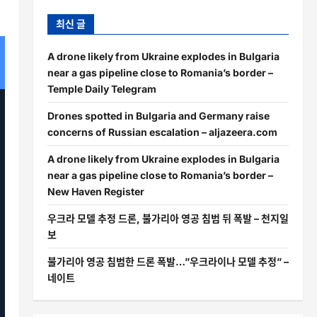
최신 글
A drone likely from Ukraine explodes in Bulgaria
near a gas pipeline close to Romania’s border –
Temple Daily Telegram
Drones spotted in Bulgaria and Germany raise
concerns of Russian escalation – aljazeera.com
A drone likely from Ukraine explodes in Bulgaria
near a gas pipeline close to Romania’s border –
New Haven Register
우크라 모델 추정 드론, 불가리아 영공 침범 뒤 폭발 – 천지일
보
불가리아 영공 침범한 드론 폭발…”우크라이나 모델 추정” –
네이트