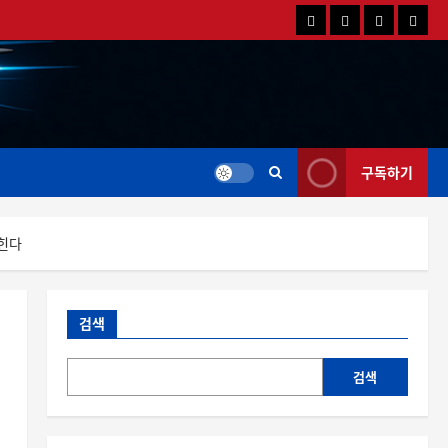
국
해
드
드
내
외
론
론
드
드
영
특
론
론
상
가
뉴
뉴
스
스
구독하기
집힌다
검색
검색