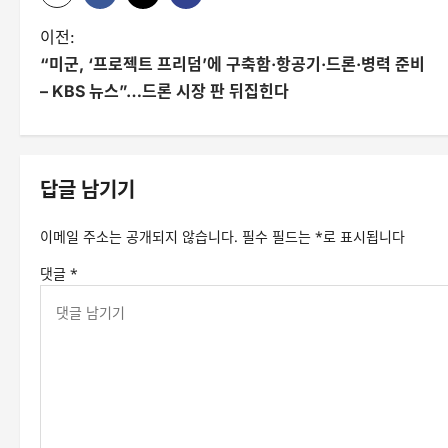
글
이전:
“미군, ‘프로젝트 프리덤’에 구축함·항공기·드론·병력 준비
탐
– KBS 뉴스”…드론 시장 판 뒤집힌다
색
답글 남기기
이메일 주소는 공개되지 않습니다.
필수 필드는
*
로 표시됩니다
댓글
*