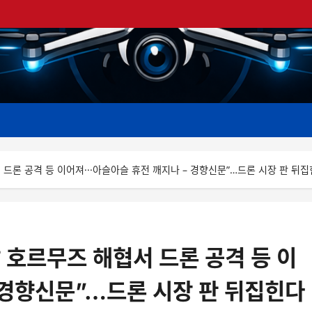
 드론 공격 등 이어져···아슬아슬 휴전 깨지나 – 경향신문”…드론 시장 판 뒤
 호르무즈 해협서 드론 공격 등 이
– 경향신문”…드론 시장 판 뒤집힌다