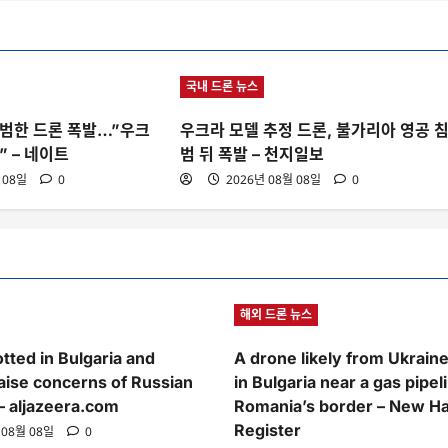
국내 드론 뉴스
범한 드론 폭발…”우크
우크라 모델 추정 드론, 불가리아 영공 
” – 네이트
범 뒤 폭발 – 천지일보
 08일
0
2026년 08월 08일
0
해외 드론 뉴스
tted in Bulgaria and
A drone likely from Ukrain
ise concerns of Russian
in Bulgaria near a gas pipel
 – aljazeera.com
Romania’s border – New H
Register
 08월 08일
0