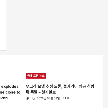
침
국내 드론 뉴스
e explodes
우크라 모델 추정 드론, 불가리아 영공 침범
ine close to
뒤 폭발 – 천지일보
aven
2026년 08월 08일
0