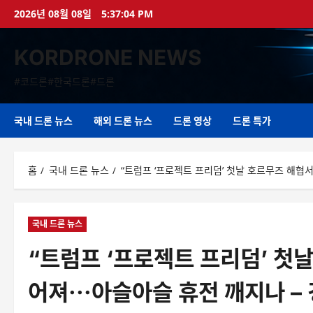
콘
2026년 08월 08일
5:37:05 PM
텐
츠
KORDRONE NEWS
로
바
#코드론#한국드론#드론
로
가
기
국내 드론 뉴스
해외 드론 뉴스
드론 영상
드론 특가
홈
국내 드론 뉴스
“트럼프 ‘프로젝트 프리덤’ 첫날 호르무즈 해협서
국내 드론 뉴스
“트럼프 ‘프로젝트 프리덤’ 첫날
어져···아슬아슬 휴전 깨지나 