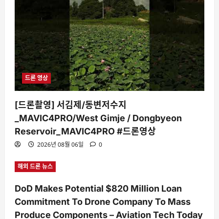
드론 영상
[드론촬영] 서김제/동변저수지
_MAVIC4PRO/West Gimje / Dongbyeon
Reservoir_MAVIC4PRO #드론영상
2026년 08월 06일
0
해외 드론 뉴스
DoD Makes Potential $820 Million Loan
Commitment To Drone Company To Mass
Produce Components – Aviation Tech Today