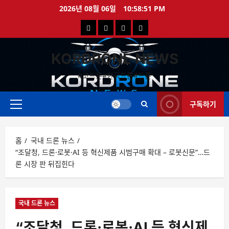
콘
2026년 08월 06일
10:58:52 PM
텐
국
해
드
드
츠
로
내
외
론
론
바
KORDRONE NEWS
드
드
영
특
로
론
론
상
가
#코드론#한국드론#드론
가
기
뉴
뉴
구독하기
스
스
주
메
뉴
홈
국내 드론 뉴스
“조달청, 드론·로봇·AI 등 혁신제품 시범구매 확대 – 로봇신문”…드
론 시장 판 뒤집힌다
국내 드론 뉴스
“조달청, 드론·로봇·AI 등 혁신제