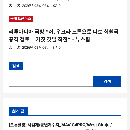
2026년 08월 06일
0
국내 드론 뉴스
리투아니아 국방 “러, 우크라 드론으로 나토 회원국
공격 검토… 거짓 깃발 작전” – 뉴스핌
2026년 08월 06일
0
검색
검색
최신 글
[드론촬영] 서김제/동변저수지_MAVIC4PRO/West Gimje /