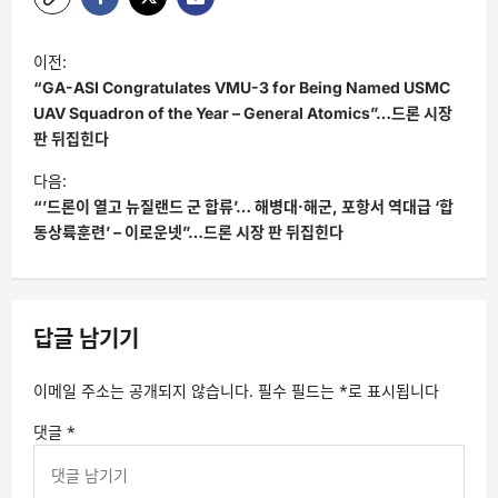
글
이전:
탐
“GA-ASI Congratulates VMU-3 for Being Named USMC
색
UAV Squadron of the Year – General Atomics”…드론 시장
판 뒤집힌다
다음:
“’드론이 열고 뉴질랜드 군 합류’… 해병대·해군, 포항서 역대급 ‘합
동상륙훈련’ – 이로운넷”…드론 시장 판 뒤집힌다
답글 남기기
이메일 주소는 공개되지 않습니다.
필수 필드는
*
로 표시됩니다
댓글
*