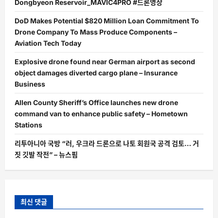
Dongbyeon Reservoir_MAVIC4PRO #드론영상
DoD Makes Potential $820 Million Loan Commitment To
Drone Company To Mass Produce Components –
Aviation Tech Today
Explosive drone found near German airport as second
object damages diverted cargo plane – Insurance
Business
Allen County Sheriff’s Office launches new drone
command van to enhance public safety – Hometown
Stations
리투아니아 국방 “러, 우크라 드론으로 나토 회원국 공격 검토… 거
짓 깃발 작전” – 뉴스핌
최신 댓글