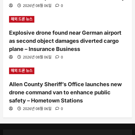
2026년 08월 06일
0
해외 드론 뉴스
Explosive drone found near German airport
as second object damages diverted cargo
plane – Insurance Business
2026년 08월 06일
0
해외 드론 뉴스
Allen County Sheriff’s Office launches new
drone command van to enhance public
safety – Hometown Stations
2026년 08월 06일
0