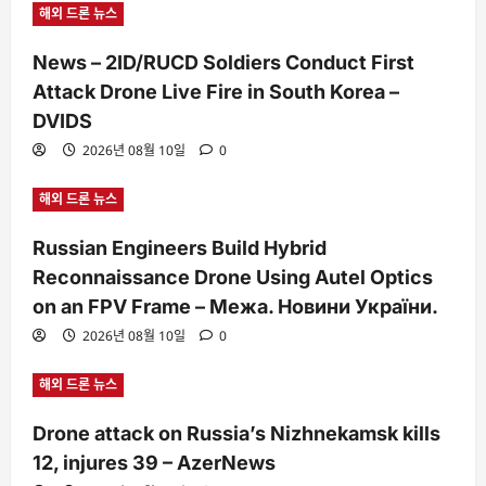
해외 드론 뉴스
News – 2ID/RUCD Soldiers Conduct First
Attack Drone Live Fire in South Korea –
DVIDS
2026년 08월 10일
0
해외 드론 뉴스
Russian Engineers Build Hybrid
Reconnaissance Drone Using Autel Optics
on an FPV Frame – Межа. Новини України.
2026년 08월 10일
0
해외 드론 뉴스
Drone attack on Russia’s Nizhnekamsk kills
12, injures 39 – AzerNews