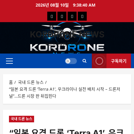
콘
2026년 08월 10일
9:38:40 AM
텐
국
해
드
드
츠
로
내
외
론
론
바
KORDRONE NEWS
드
드
영
특
로
론
론
상
가
#코드론#한국드론#드론
가
기
뉴
뉴
구독하기
스
스
주
메
뉴
홈
국내 드론 뉴스
“일본 요격 드론 ‘Terra A1’, 우크라이나 실전 배치 시작 – 드론저
널”…드론 시장 판 뒤집힌다
국내 드론 뉴스
“일본 요격 드론 ‘Terra A1’, 우크