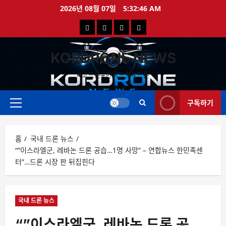
콘
2026년 08월 07일
5:32:46 AM
텐
국
해
드
드
츠
로
내
외
론
론
바
KORDRONE NEWS
드
드
영
특
로
론
론
상
가
#코드론#한국드론#드론
가
기
뉴
뉴
구독하기
스
스
주
메
뉴
홈
국내 드론 뉴스
“”이스라엘군, 레바논 드론 공습…1명 사망” – 연합뉴스 한민족센
터”…드론 시장 판 뒤집힌다
국내 드론 뉴스
“”이스라엘군, 레바논 드론 공