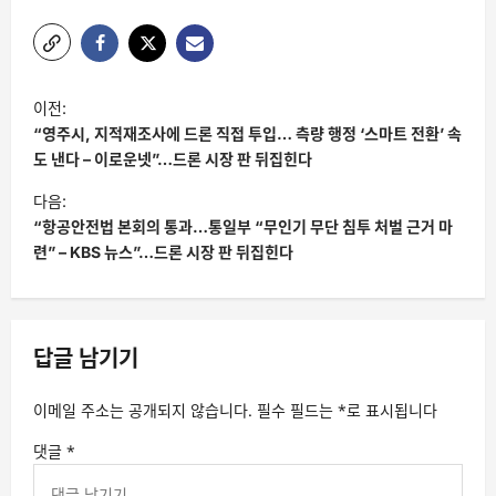
글
이전:
탐
“영주시, 지적재조사에 드론 직접 투입… 측량 행정 ‘스마트 전환’ 속
색
도 낸다 – 이로운넷”…드론 시장 판 뒤집힌다
다음:
“항공안전법 본회의 통과…통일부 “무인기 무단 침투 처벌 근거 마
련” – KBS 뉴스”…드론 시장 판 뒤집힌다
답글 남기기
이메일 주소는 공개되지 않습니다.
필수 필드는
*
로 표시됩니다
댓글
*