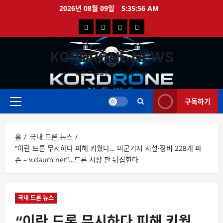
콘
2026년 08월 09일
5:35:57 AM
텐
국
해
드
드
츠
로
내
외
론
론
바
KORDRONE NEWS
드
드
영
특
로
론
론
상
가
#코드론#한국드론#드론
가
기
뉴
뉴
구독하기
스
스
주
메
뉴
홈
국내 드론 뉴스
“이란 드론 무시하다 피해 키웠다… 미군기지 시설·장비 228개 파
손 – v.daum.net”…드론 시장 판 뒤집힌다
국내 드론 뉴스
“이란 드론 무시하다 피해 키웠