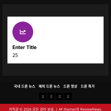
Enter Title
25
국내 드론 뉴스
해외 드론 뉴스
드론 영상
드론 특가
국
해
드
드
내
외
론
론
저작권 © 2026 모든 권리 보유.
|
AF themes의
ReviewNews
.