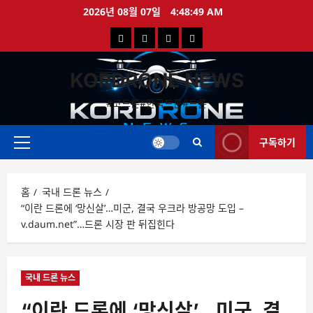
콘
2026년 08월 07일
4:48:50 AM
텐
국
해
드
드
츠
로
내
외
론
론
바
KORDRONE NEWS
드
드
영
특
로
론
론
상
가
#코드론#한국드론#드론
가
기
뉴
뉴
구독하기
스
스
주
메
뉴
홈
국내 드론 뉴스
“이란 드론에 ‘망신살’…미군, 결국 우크라 방공망 도입 –
v.daum.net”…드론 시장 판 뒤집힌다
국내 드론 뉴스
“이란 드론에 ‘망신살’…미군, 결