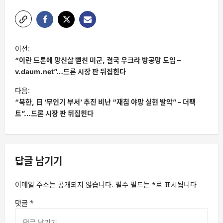
글
이전:
탐
“이란 드론에 망신살 뻗친 미군, 결국 우크라 방공망 도입 –
색
v.daum.net”…드론 시장 판 뒤집힌다
다음:
“북한, 日 ‘무인기 부서’ 추진 비난 “재침 야망 실현 발악” – 더팩
트”…드론 시장 판 뒤집힌다
답글 남기기
이메일 주소는 공개되지 않습니다.
필수 필드는
*
로 표시됩니다
댓글
*