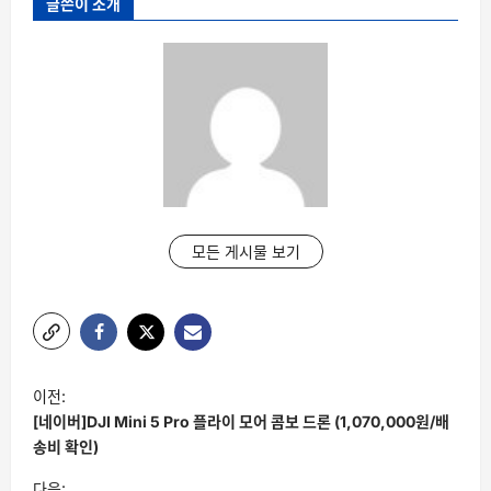
글쓴이 소개
모든 게시물 보기
글
이전:
탐
[네이버]DJI Mini 5 Pro 플라이 모어 콤보 드론 (1,070,000원/배
색
송비 확인)
다음: