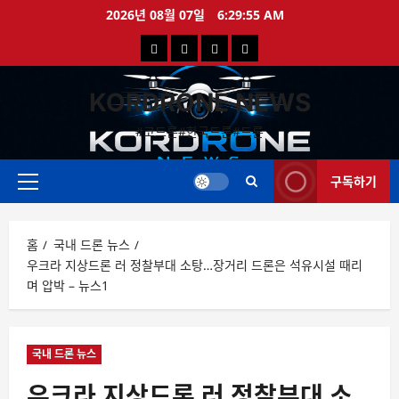
콘
2026년 08월 07일
6:29:56 AM
텐
국
해
드
드
츠
로
내
외
론
론
바
KORDRONE NEWS
드
드
영
특
로
론
론
상
가
#코드론#한국드론#드론
가
기
뉴
뉴
구독하기
스
스
주
메
뉴
홈
국내 드론 뉴스
우크라 지상드론 러 정찰부대 소탕…장거리 드론은 석유시설 때리
며 압박 – 뉴스1
국내 드론 뉴스
우크라 지상드론 러 정찰부대 소