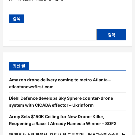
검색
검색
최신 글
Amazon drone delivery coming to metro Atlanta –
atlantanewsfirst.com
Diehl Defence develops Sky Sphere counter-drone
system with CICADA effector – Ukrinform
Army Sets $150K Ceiling for New Drone-Killer,
Reopening a Race It Already Named a Winner – SOFX
獨 해운사 소유 화물선, 흑해서 러 드론 피격…러 “군수품 수송” – 뉴