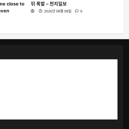
ine close to
뒤 폭발 – 천지일보
aven
2026년 08월 08일
0