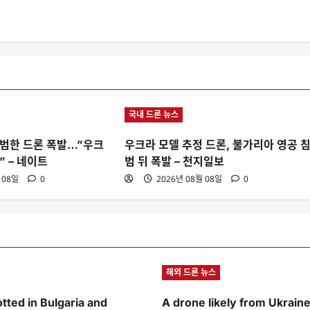
국내 드론 뉴스
범한 드론 폭발…”우크
우크라 모델 추정 드론, 불가리아 영공 
” – 네이트
범 뒤 폭발 – 천지일보
 08일
0
2026년 08월 08일
0
해외 드론 뉴스
tted in Bulgaria and
A drone likely from Ukrain