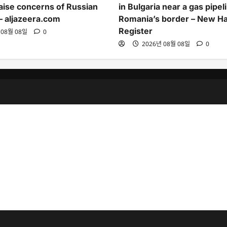
ise concerns of Russian
in Bulgaria near a gas pipel
 – aljazeera.com
Romania’s border – New H
Register
 08월 08일
0
2026년 08월 08일
0