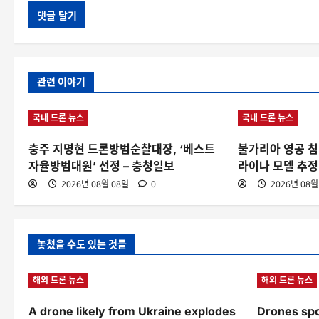
관련 이야기
국내 드론 뉴스
국내 드론 뉴스
충주 지명현 드론방범순찰대장, ‘베스트
불가리아 영공 침
자율방범대원’ 선정 – 충청일보
라이나 모델 추정
2026년 08월 08일
0
2026년 08월
놓쳤을 수도 있는 것들
해외 드론 뉴스
해외 드론 뉴스
A drone likely from Ukraine explodes
Drones spo