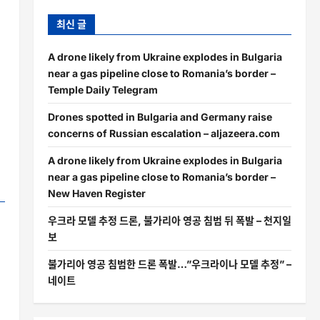
최신 글
A drone likely from Ukraine explodes in Bulgaria
near a gas pipeline close to Romania’s border –
Temple Daily Telegram
Drones spotted in Bulgaria and Germany raise
concerns of Russian escalation – aljazeera.com
A drone likely from Ukraine explodes in Bulgaria
near a gas pipeline close to Romania’s border –
New Haven Register
우크라 모델 추정 드론, 불가리아 영공 침범 뒤 폭발 – 천지일
보
불가리아 영공 침범한 드론 폭발…”우크라이나 모델 추정” –
네이트