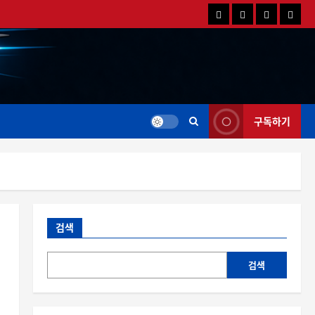
국
해
드
드
내
외
론
론
드
드
영
특
론
론
상
가
뉴
뉴
스
스
구독하기
검색
검색