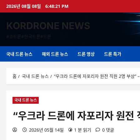
콘
2026년 08월 08일
6:48:22 PM
텐
츠
KORDRONE NEWS
로
바
#코드론#한국드론#드론
로
가
기
국내 드론 뉴스
해외 드론 뉴스
드론 영상
드론 특가
홈
국내 드론 뉴스
“우크라 드론에 자포리자 원전 직원 2명 부상” 
국내 드론 뉴스
“우크라 드론에 자포리자 원전 직
2026년 05월 14일
1 분 읽기
0 댓글