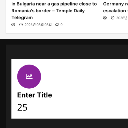
in Bulgaria near a gas pipeline close to
Germany ra
Romania’s border – Temple Daily
escalation
Telegram
2026년
2026년 08월 08일
0
Enter Title
25