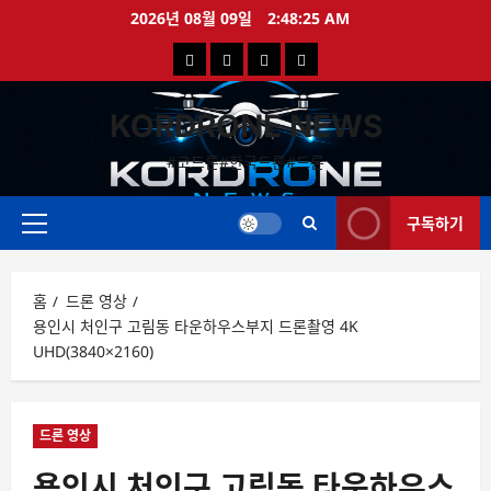
콘
2026년 08월 09일
2:48:26 AM
텐
국
해
드
드
츠
로
내
외
론
론
바
KORDRONE NEWS
드
드
영
특
로
론
론
상
가
#코드론#한국드론#드론
가
기
뉴
뉴
구독하기
스
스
주
메
뉴
홈
드론 영상
용인시 처인구 고림동 타운하우스부지 드론촬영 4K
UHD(3840×2160)
드론 영상
용인시 처인구 고림동 타운하우스