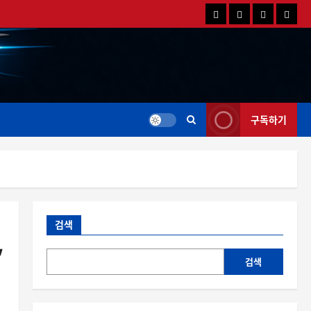
국
해
드
드
내
외
론
론
드
드
영
특
론
론
상
가
뉴
뉴
스
스
구독하기
검색
’
검색