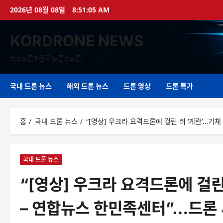
콘
2026년 08월 08일
8:51:06 AM
텐
츠
KORDRONE NEWS
로
바
#코드론#한국드론#드론
로
가
기
국내 드론 뉴스
해외 드론 뉴스
드론 영상
드론 특가
홈
국내 드론 뉴스
“[영상] 우크라 요격드론에 걸린 러 ‘게란’…기
국내 드론 뉴스
“[영상] 우크라 요격드론에 걸린
– 연합뉴스 한민족센터”…드론 