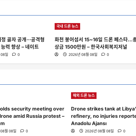
국내 드론 뉴스
정 골자 공개···공격형
화천 붕어섬서 15~16일 드론 페스타…
 능력 향상 – 네이트
상금 1500만원 – 한국사회복지저널
 08일
0
2026년 08월 08일
0
해외 드론 뉴스
lds security meeting over
Drone strikes tank at Libya
drone amid Russia protest –
refinery, no injuries report
om
Anadolu Ajansı
 08월 08일
0
2026년 08월 08일
0