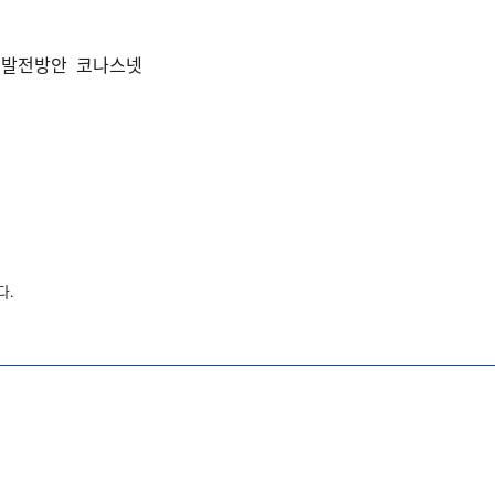
과 발전방안 코나스넷
다.