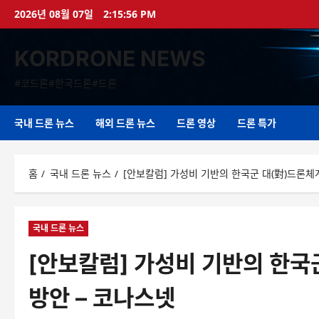
콘
2026년 08월 07일
2:15:57 PM
텐
츠
KORDRONE NEWS
로
바
#코드론#한국드론#드론
로
가
기
국내 드론 뉴스
해외 드론 뉴스
드론 영상
드론 특가
홈
국내 드론 뉴스
[안보칼럼] 가성비 기반의 한국군 대(對)드론체
국내 드론 뉴스
[안보칼럼] 가성비 기반의 한국
방안 – 코나스넷