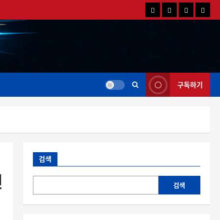
국
해
드
드
내
외
론
론
드
드
영
특
론
론
상
가
뉴
뉴
스
스
구독하기
검색
전
검색