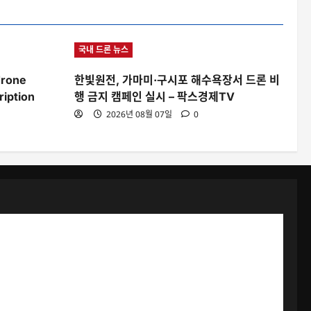
국내 드론 뉴스
drone
한빛원전, 가마미·구시포 해수욕장서 드론 비
ription
행 금지 캠페인 실시 – 팍스경제TV
2026년 08월 07일
0