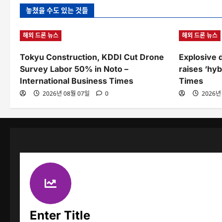
놓쳤을 수도 있는 것들
해외 드론 뉴스
해외 드론 뉴스
Tokyu Construction, KDDI Cut Drone
Explosive 
Survey Labor 50% in Noto –
raises ‘hyb
International Business Times
Times
2026년 08월 07일
0
2026년
Enter Title