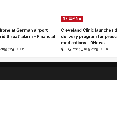
해외 드론 뉴스
drone at German airport
Cleveland Clinic launches 
rid threat’ alarm – Financial
delivery program for presc
medications – 9News
 08월 07일
0
2026년 08월 07일
0