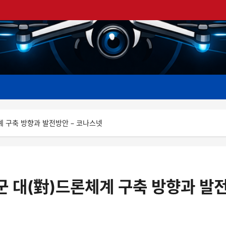
계 구축 방향과 발전방안 – 코나스넷
군 대(對)드론체계 구축 방향과 발