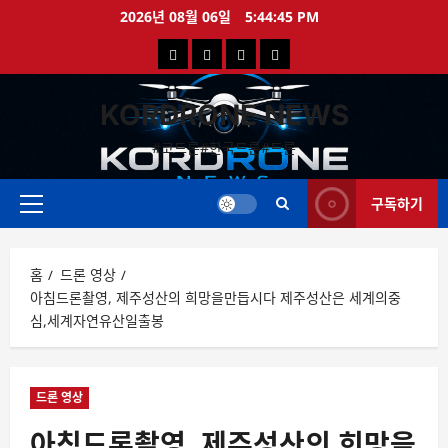
콘
2026년 08월 06일
5:44:46 PM
텐
국
해
드
드
츠
로
내
외
론
론
바
KORDRONE NEWS
드
드
영
특
로
론
론
상
가
#코드론#한국드론#드론
가
기
뉴
뉴
구독하기
스
스
주
메
뉴
홈
드론 영상
아침드론촬영, 제주성산의 희망을만듭시다 제주성산은 세계의중
심,세계자연유산일출봉
드론 영상
아침드론촬영, 제주성산의 희망을