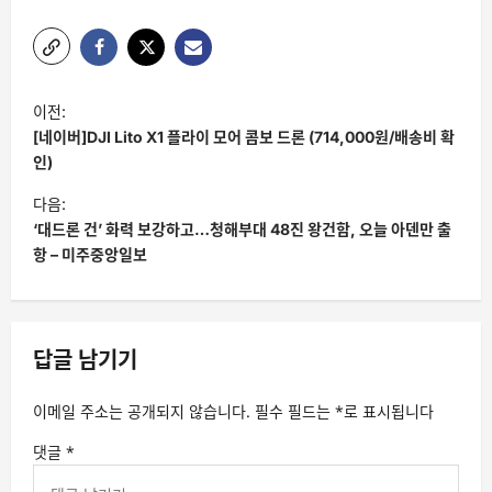
글
이전:
탐
[네이버]DJI Lito X1 플라이 모어 콤보 드론 (714,000원/배송비 확
색
인)
다음:
‘대드론 건’ 화력 보강하고…청해부대 48진 왕건함, 오늘 아덴만 출
항 – 미주중앙일보
답글 남기기
이메일 주소는 공개되지 않습니다.
필수 필드는
*
로 표시됩니다
댓글
*