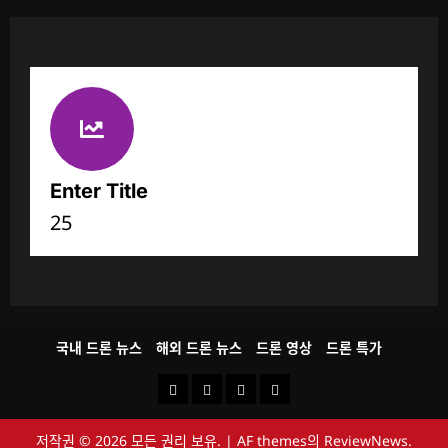
Enter Title
25
국내 드론 뉴스
해외 드론 뉴스
드론 영상
드론 특가
국
해
드
드
내
외
론
론
저작권 © 2026 모든 권리 보유.
|
AF themes의
ReviewNews
.