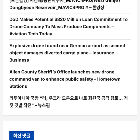
[드론촬영] 서김제/동변저수지_MAVIC4PRO/West Gimje /
Dongbyeon Reservoir_MAVIC4PRO #드론영상
DoD Makes Potential $820 Million Loan Commitment To
Drone Company To Mass Produce Components –
Aviation Tech Today
Explosive drone found near German airport as second
object damages diverted cargo plane – Insurance
Business
Allen County Sheriff’s Office launches new drone
command van to enhance public safety – Hometown
Stations
리투아니아 국방 “러, 우크라 드론으로 나토 회원국 공격 검토… 거
짓 깃발 작전” – 뉴스핌
최신 댓글