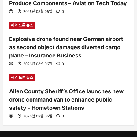
Produce Components – Aviation Tech Today
2026년 08월 06일
0
해외 드론 뉴스
Explosive drone found near German airport
as second object damages diverted cargo
plane – Insurance Business
2026년 08월 06일
0
해외 드론 뉴스
Allen County Sheriff’s Office launches new
drone command van to enhance public
safety – Hometown Stations
2026년 08월 06일
0