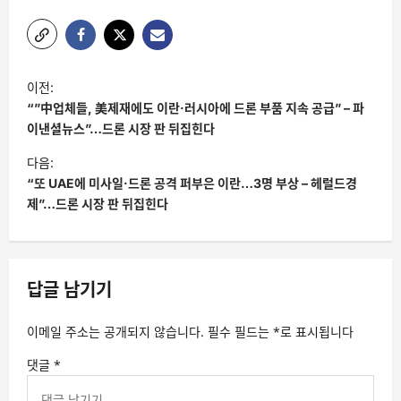
글
이전:
탐
“”中업체들, 美제재에도 이란·러시아에 드론 부품 지속 공급” – 파
색
이낸셜뉴스”…드론 시장 판 뒤집힌다
다음:
“또 UAE에 미사일·드론 공격 퍼부은 이란…3명 부상 – 헤럴드경
제”…드론 시장 판 뒤집힌다
답글 남기기
이메일 주소는 공개되지 않습니다.
필수 필드는
*
로 표시됩니다
댓글
*