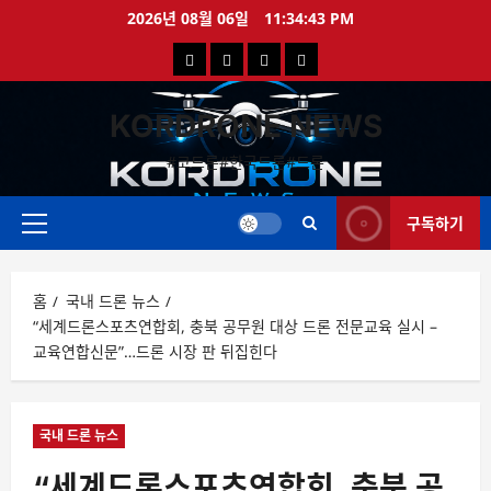
콘
2026년 08월 06일
11:34:44 PM
텐
국
해
드
드
츠
로
내
외
론
론
바
KORDRONE NEWS
드
드
영
특
로
론
론
상
가
#코드론#한국드론#드론
가
기
뉴
뉴
구독하기
스
스
주
메
뉴
홈
국내 드론 뉴스
“세계드론스포츠연합회, 충북 공무원 대상 드론 전문교육 실시 –
교육연합신문”…드론 시장 판 뒤집힌다
국내 드론 뉴스
“세계드론스포츠연합회, 충북 공