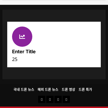
Enter Title
25
국내 드론 뉴스
해외 드론 뉴스
드론 영상
드론 특가
국
해
드
드
내
외
론
론