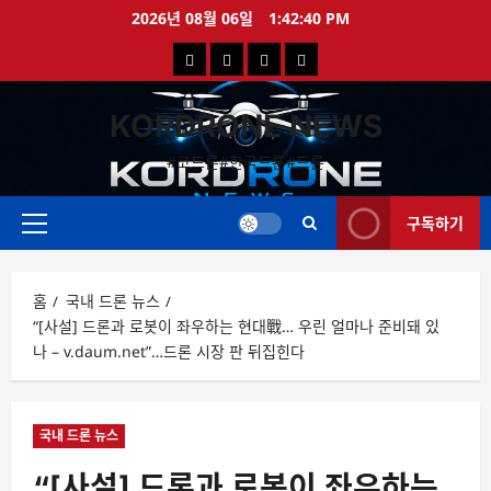
콘
2026년 08월 06일
1:42:40 PM
텐
국
해
드
드
츠
로
내
외
론
론
바
KORDRONE NEWS
드
드
영
특
로
론
론
상
가
#코드론#한국드론#드론
가
기
뉴
뉴
구독하기
스
스
주
메
뉴
홈
국내 드론 뉴스
“[사설] 드론과 로봇이 좌우하는 현대戰… 우린 얼마나 준비돼 있
나 – v.daum.net”…드론 시장 판 뒤집힌다
국내 드론 뉴스
“[사설] 드론과 로봇이 좌우하는