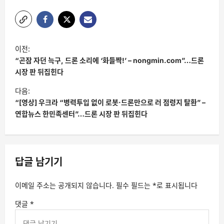
글
이전:
탐
“곤잠 자던 늑구, 드론 소리에 ‘화들짝!’ – nongmin.com”…드론
색
시장 판 뒤집힌다
다음:
“[영상] 우크라 “병력투입 없이 로봇·드론만으로 러 점령지 탈환” –
연합뉴스 한민족센터”…드론 시장 판 뒤집힌다
답글 남기기
이메일 주소는 공개되지 않습니다.
필수 필드는
*
로 표시됩니다
댓글
*