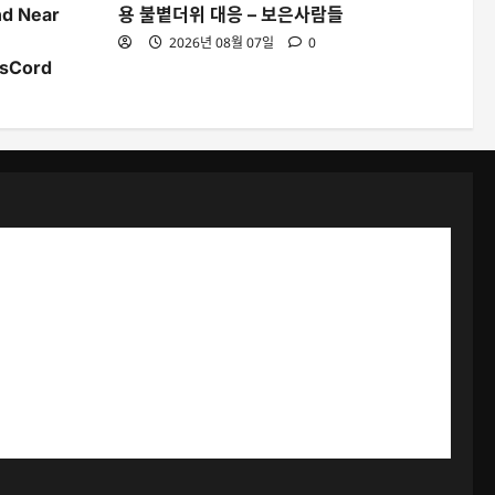
nd Near
용 불볕더위 대응 – 보은사람들
2026년 08월 07일
0
wsCord