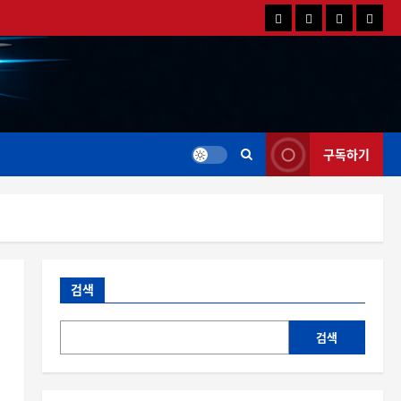
국
해
드
드
내
외
론
론
드
드
영
특
론
론
상
가
뉴
뉴
스
스
구독하기
검색
검색