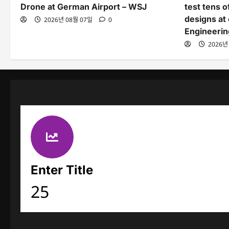
Drone at German Airport – WSJ
test tens 
designs at 
2026년 08월 07일
0
Engineerin
2026년
Enter Title
25