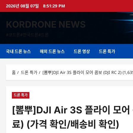
콘
2026년 08월 07일
8:51:29 PM
텐
츠
KORDRONE NEWS
로
바
#코드론#한국드론#드론
로
가
기
국내 드론 뉴스
해외 드론 뉴스
드론 영상
드론 특가
홈
드론 특가
[뽐뿌]DJI Air 3S 플라이 모어 콤보 (DJI RC 2) (1
드론 특가
[뽐뿌]DJI Air 3S 플라이 모어 콤
료) (가격 확인/배송비 확인)