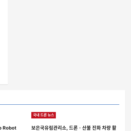
국내 드론 뉴스
b Robot
보은국유림관리소, 드론ㆍ산불 진화 차량 활