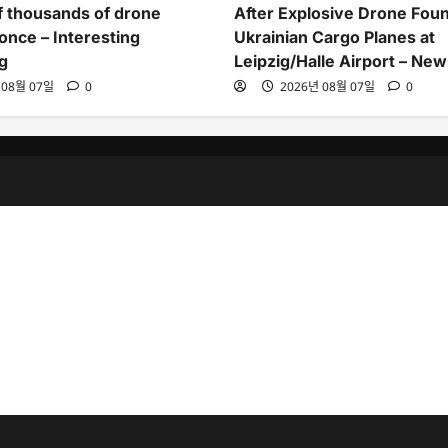
of thousands of drone
After Explosive Drone Fou
once – Interesting
Ukrainian Cargo Planes at
g
Leipzig/Halle Airport – Ne
 08월 07일
0
2026년 08월 07일
0