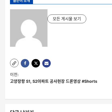
글쓴이 소개
모든 게시물 보기
글
이전:
고양장항 S1, S2아파트 공사현장 드론영상 #Shorts
탐
색