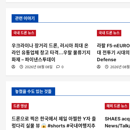
관련 이야기
국내 드론 뉴스
국내 드론 뉴스
우크라이나 장거리 드론, 러시아 최대 온
라팔 F5·nEUR
라인 유통업체 창고 타격…우랄 물류기지
대 전투기 시대의 
화재 – 파이낸스투데이
Defense
2026년 08월 08일
0
2026년 08월
놓쳤을 수도 있는 것들
드론 영상
해외 드론 뉴스
드론으로 찍은 한국에서 제일 아찔한 Y자 출
SHAES acq
렁다리 실물 뷰
#shorts #국내여행지추
News/Talk