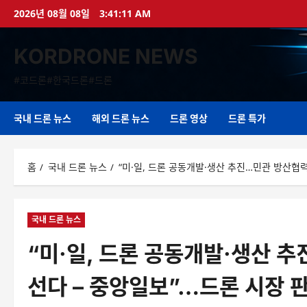
콘
2026년 08월 08일
3:41:12 AM
텐
츠
KORDRONE NEWS
로
바
#코드론#한국드론#드론
로
가
기
국내 드론 뉴스
해외 드론 뉴스
드론 영상
드론 특가
홈
국내 드론 뉴스
“미·일, 드론 공동개발·생산 추진…민관 방산협
국내 드론 뉴스
“미·일, 드론 공동개발·생산 
선다 – 중앙일보”…드론 시장 