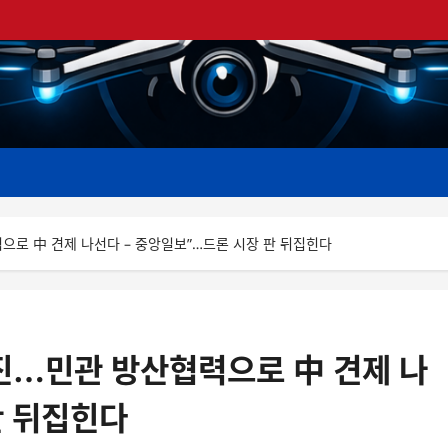
력으로 中 견제 나선다 – 중앙일보”…드론 시장 판 뒤집힌다
추진…민관 방산협력으로 中 견제 나
판 뒤집힌다