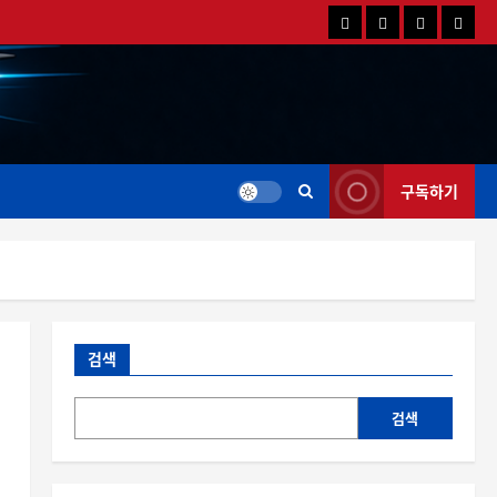
국
해
드
드
내
외
론
론
드
드
영
특
론
론
상
가
뉴
뉴
스
스
구독하기
검색
검색