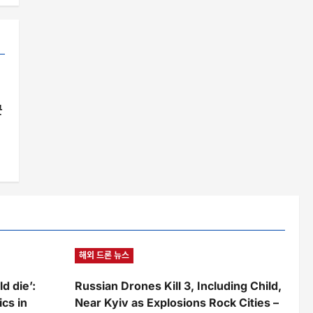
군
해외 드론 뉴스
d die’:
Russian Drones Kill 3, Including Child,
cs in
Near Kyiv as Explosions Rock Cities –