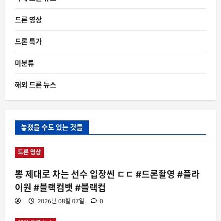
드론 영상
드론 특가
미분류
해외 드론 뉴스
놓쳤을 수도 있는 것들
드론 영상
뽕 제대로 차는 선수 입장씬 ㄷㄷ #드론촬영 #플라
이원 #블랙컴뱃 #블랙컵
2026년 08월 07일
0