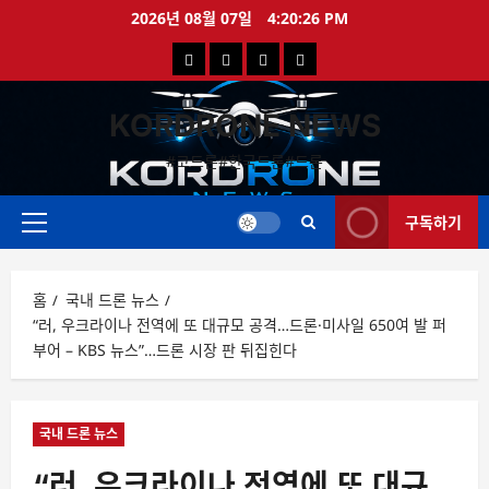
콘
2026년 08월 07일
4:20:26 PM
텐
국
해
드
드
츠
로
내
외
론
론
바
KORDRONE NEWS
드
드
영
특
로
론
론
상
가
#코드론#한국드론#드론
가
기
뉴
뉴
구독하기
스
스
주
메
뉴
홈
국내 드론 뉴스
“러, 우크라이나 전역에 또 대규모 공격…드론·미사일 650여 발 퍼
부어 – KBS 뉴스”…드론 시장 판 뒤집힌다
국내 드론 뉴스
“러, 우크라이나 전역에 또 대규