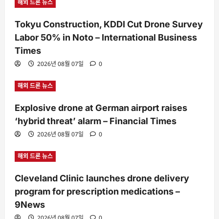
해외 드론 뉴스
Tokyu Construction, KDDI Cut Drone Survey
Labor 50% in Noto – International Business
Times
2026년 08월 07일
0
해외 드론 뉴스
Explosive drone at German airport raises
‘hybrid threat’ alarm – Financial Times
2026년 08월 07일
0
해외 드론 뉴스
Cleveland Clinic launches drone delivery
program for prescription medications –
9News
2026년 08월 07일
0