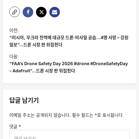
글
이전:
탐
“러시아, 우크라 전역에 대규모 드론·미사일 공습…4명 사망 – 강원
색
일보”…드론 시장 판 뒤집힌다
다음:
“FAA’s Drone Safety Day 2026 #drone #DroneSafetyDay
– Adafruit”…드론 시장 판 뒤집힌다
답글 남기기
이메일 주소는 공개되지 않습니다.
필수 필드는
*
로 표시됩니다
댓글
*