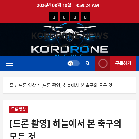
콘
2026년 08월 10일
4:59:24 AM
텐
국
해
드
드
츠
로
내
외
론
론
바
KORDRONE NEWS
드
드
영
특
로
론
론
상
가
#코드론#한국드론#드론
가
기
뉴
뉴
구독하기
스
스
주
메
뉴
홈
드론 영상
[드론 촬영] 하늘에서 본 축구의 모든 것
드론 영상
[드론 촬영] 하늘에서 본 축구의
모든 것