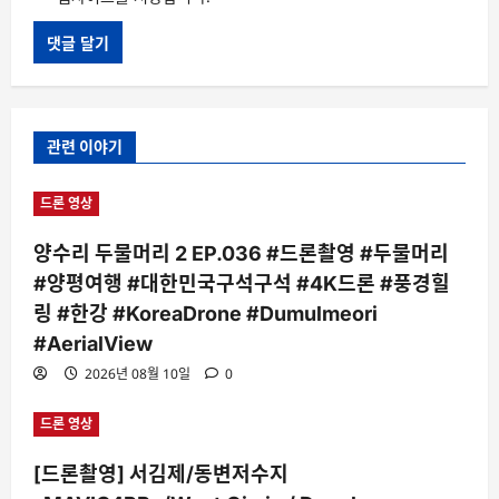
관련 이야기
드론 영상
양수리 두물머리 2 EP.036 #드론촬영 #두물머리
#양평여행 #대한민국구석구석 #4K드론 #풍경힐
링 #한강 #KoreaDrone #Dumulmeori
#AerialView
2026년 08월 10일
0
드론 영상
[드론촬영] 서김제/동변저수지