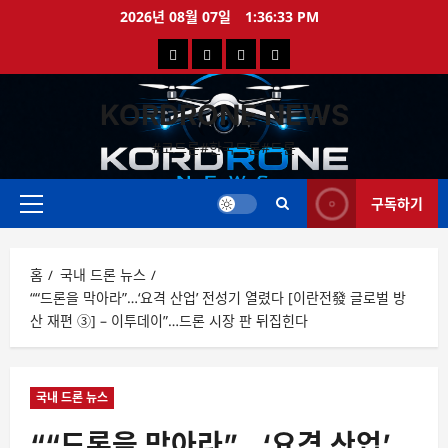
콘
2026년 08월 07일
1:36:34 PM
텐
국
해
드
드
츠
로
내
외
론
론
바
KORDRONE NEWS
드
드
영
특
로
론
론
상
가
#코드론#한국드론#드론
가
기
뉴
뉴
구독하기
스
스
주
메
뉴
홈
국내 드론 뉴스
““드론을 막아라”…‘요격 산업’ 전성기 열렸다 [이란전發 글로벌 방
산 재편 ③] – 이투데이”…드론 시장 판 뒤집힌다
국내 드론 뉴스
““드론을 막아라”…‘요격 산업’