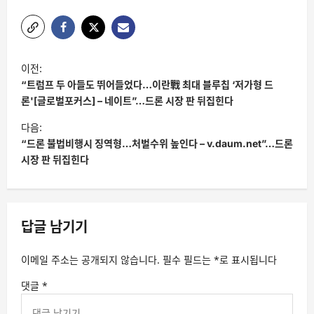
글
이전:
탐
“트럼프 두 아들도 뛰어들었다…이란戰 최대 블루칩 ‘저가형 드
색
론'[글로벌포커스] – 네이트”…드론 시장 판 뒤집힌다
다음:
“드론 불법비행시 징역형…처벌수위 높인다 – v.daum.net”…드론
시장 판 뒤집힌다
답글 남기기
이메일 주소는 공개되지 않습니다.
필수 필드는
*
로 표시됩니다
댓글
*