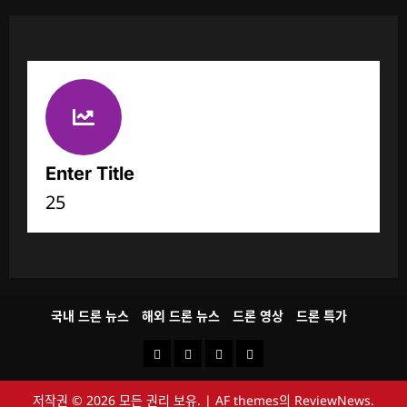
Enter Title
25
국내 드론 뉴스
해외 드론 뉴스
드론 영상
드론 특가
국
해
드
드
내
외
론
론
저작권 © 2026 모든 권리 보유.
|
AF themes의
ReviewNews
.