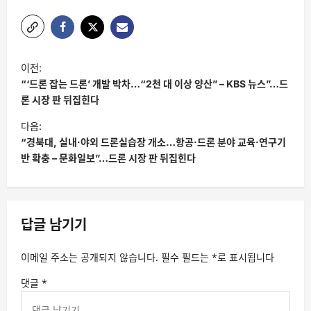
글
이전:
탐
“‘드론 잡는 드론’ 개발 박차…“2천 대 이상 양산” – KBS 뉴스”…드
색
론 시장 판 뒤집힌다
다음:
“경북대, 실내·야외 드론실습장 개소…항공·드론 분야 교육·연구기
반 확충 – 문화일보”…드론 시장 판 뒤집힌다
답글 남기기
이메일 주소는 공개되지 않습니다.
필수 필드는
*
로 표시됩니다
댓글
*