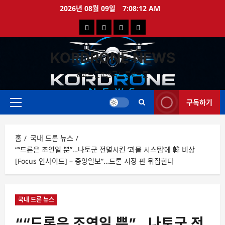
콘
2026년 08월 09일
7:08:12 AM
텐
국
해
드
드
츠
로
내
외
론
론
바
KORDRONE NEWS
드
드
영
특
로
론
론
상
가
#코드론#한국드론#드론
가
기
뉴
뉴
구독하기
스
스
주
메
뉴
홈
국내 드론 뉴스
““드론은 조연일 뿐”…나토군 전멸시킨 ‘괴물 시스템’에 韓 비상
[Focus 인사이드] – 중앙일보”…드론 시장 판 뒤집힌다
국내 드론 뉴스
““드론은 조연일 뿐”…나토군 전