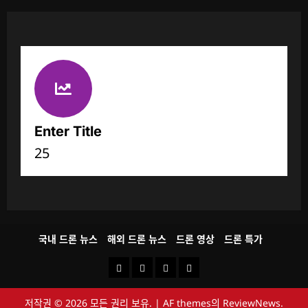
Enter Title
25
국내 드론 뉴스
해외 드론 뉴스
드론 영상
드론 특가
국
해
드
드
내
외
론
론
저작권 © 2026 모든 권리 보유.
|
AF themes의
ReviewNews
.