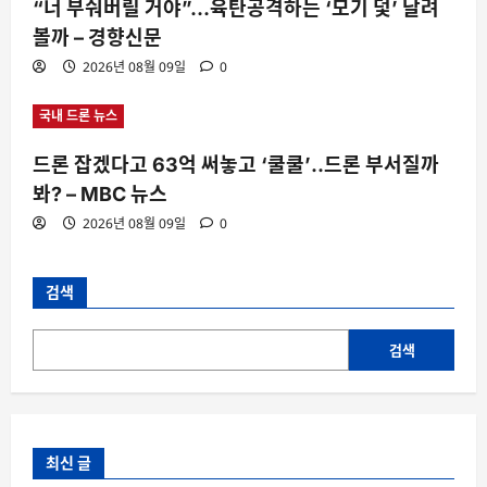
“너 부숴버릴 거야”…육탄공격하는 ‘모기 덫’ 날려
볼까 – 경향신문
2026년 08월 09일
0
국내 드론 뉴스
드론 잡겠다고 63억 써놓고 ‘쿨쿨’‥드론 부서질까
봐? – MBC 뉴스
2026년 08월 09일
0
검색
검색
최신 글