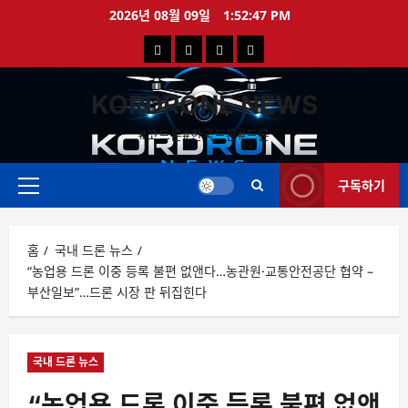
콘
2026년 08월 09일
1:52:47 PM
텐
국
해
드
드
츠
로
내
외
론
론
바
KORDRONE NEWS
드
드
영
특
로
론
론
상
가
#코드론#한국드론#드론
가
기
뉴
뉴
구독하기
스
스
주
메
뉴
홈
국내 드론 뉴스
“농업용 드론 이중 등록 불편 없앤다…농관원·교통안전공단 협약 –
부산일보”…드론 시장 판 뒤집힌다
국내 드론 뉴스
“농업용 드론 이중 등록 불편 없앤